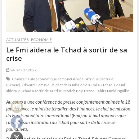
ACTUALITÉS
ECONOMIE
Le Fmi aidera le Tchad à sortir de sa
crise
24 janvier 2022
Communauté économique et monétaire de l’Afrique centrale
(Cémac)
Edward Gemayel
le chef de la mission du Fmi au Tchad
Le Fmi
aidera le Tchad à sortir de sa crise
Modeh Boy Trésor
Tahir Hamid Nguilin
Au cours d’une conférence de presse conjointement animée le 18
janvier avec le ministre tchadien des Finances, le chef de mission
du Fonds monétaire international (Fmi) au Tchad annonce que
l’aide de son institution au Tchad pour sortir de la crise se
poursuivra.
Pour le chef de la mission du Fmi au Tchad, Edward Gemayel,