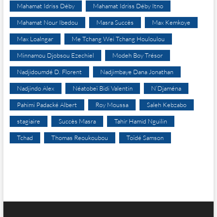
Mahamat Idriss Déby
Mahamat Idriss Déby Itno
Mahamat Nour Ibedou
Masra Succès
Max Kemkoye
Max Loalngar
Me Tchang Wei Tchang Houloulou
Minnamou Djobsou Ezechiel
Modeh Boy Trésor
Nadjidoumdé D. Florent
Nadjimbaye Dana Jonathan
Nadjindo Alex
Néatobeï Bidi Valentin
N’Djaména
Pahimi Padacké Albert
Roy Moussa
Saleh Kebzabo
stagiaire
Succès Masra
Tahir Hamid Nguilin
Tchad
Thomas Reoukoubou
Toïdé Samson