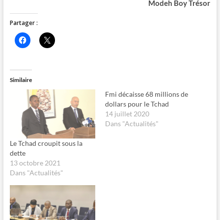
Modeh Boy Trésor
Partager :
C
C
l
l
i
i
q
q
u
u
e
e
z
r
Similaire
p
p
o
o
Fmi décaisse 68 millions de
u
u
r
r
dollars pour le Tchad
p
p
14 juillet 2020
a
a
r
r
Dans "Actualités"
t
t
a
a
g
g
Le Tchad croupit sous la
e
e
dette
r
r
s
s
13 octobre 2021
u
u
Dans "Actualités"
r
r
F
X
a
(
c
o
e
u
b
v
o
r
o
e