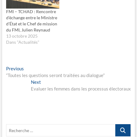
k
d
(
a
o
n
FMI – TCHAD : Rencontre
u
s
d’échange entre le Ministre
v
u
r
n
d’État et le Chef de mission
e
e
du FMI, Julien Reynaud
d
n
a
o
13 octobre 2025
n
u
s
v
Dans "Actualités"
u
e
n
l
e
l
n
e
o
f
u
e
Navigation
Previous
Previous
v
n
e
ê
post:
“Toutes les questions seront traitées au dialogue”
de
l
t
Next
l
r
Next
e
e
l’article
post:
Evaluer les femmes dans les processus électoraux
f
)
e
n
ê
t
r
e
)
Recherche
…