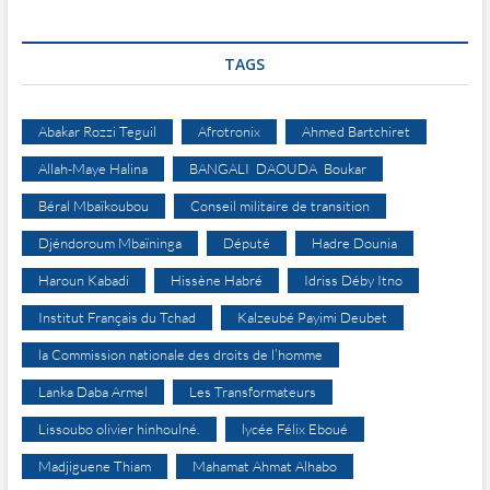
TAGS
Abakar Rozzi Teguil
Afrotronix
Ahmed Bartchiret
Allah-Maye Halina
BANGALI DAOUDA Boukar
Béral Mbaïkoubou
Conseil militaire de transition
Djéndoroum Mbaïninga
Député
Hadre Dounia
Haroun Kabadi
Hissène Habré
Idriss Déby Itno
Institut Français du Tchad
Kalzeubé Payimi Deubet
la Commission nationale des droits de l’homme
Lanka Daba Armel
Les Transformateurs
Lissoubo olivier hinhoulné.
lycée Félix Eboué
Madjiguene Thiam
Mahamat Ahmat Alhabo