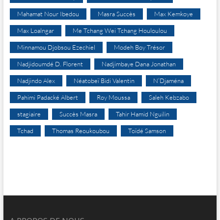
Mahamat Nour Ibedou
Masra Succès
Max Kemkoye
Max Loalngar
Me Tchang Wei Tchang Houloulou
Minnamou Djobsou Ezechiel
Modeh Boy Trésor
Nadjidoumdé D. Florent
Nadjimbaye Dana Jonathan
Nadjindo Alex
Néatobeï Bidi Valentin
N’Djaména
Pahimi Padacké Albert
Roy Moussa
Saleh Kebzabo
stagiaire
Succès Masra
Tahir Hamid Nguilin
Tchad
Thomas Reoukoubou
Toïdé Samson