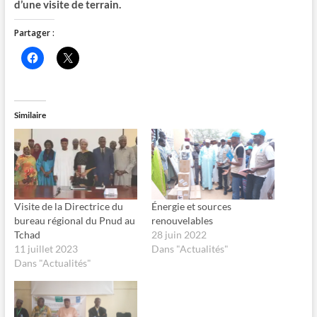
d’une visite de terrain.
Partager :
C
C
l
l
i
i
q
q
u
u
e
e
z
r
Similaire
p
p
o
o
u
u
r
r
p
p
a
a
r
r
t
t
a
a
g
g
Visite de la Directrice du
Énergie et sources
e
e
bureau régional du Pnud au
renouvelables
r
r
s
s
Tchad
28 juin 2022
u
u
11 juillet 2023
Dans "Actualités"
r
r
F
X
Dans "Actualités"
a
(
c
o
e
u
b
v
o
r
o
e