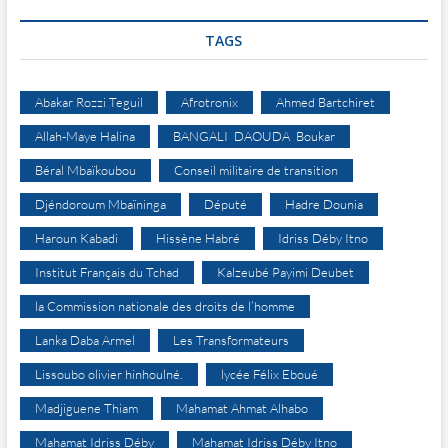
TAGS
Abakar Rozzi Teguil
Afrotronix
Ahmed Bartchiret
Allah-Maye Halina
BANGALI DAOUDA Boukar
Béral Mbaïkoubou
Conseil militaire de transition
Djéndoroum Mbaïninga
Député
Hadre Dounia
Haroun Kabadi
Hissène Habré
Idriss Déby Itno
Institut Français du Tchad
Kalzeubé Payimi Deubet
la Commission nationale des droits de l’homme
Lanka Daba Armel
Les Transformateurs
Lissoubo olivier hinhoulné.
lycée Félix Eboué
Madjiguene Thiam
Mahamat Ahmat Alhabo
Mahamat Idriss Déby
Mahamat Idriss Déby Itno