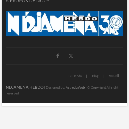
A PROPOS DE NOUS
facebook
twitter
Accueil
BI-Hebdo
Blog
NDJAMENA HEBDO
| Designed by:
AstreduWeb
| © Copyright All right
reserved