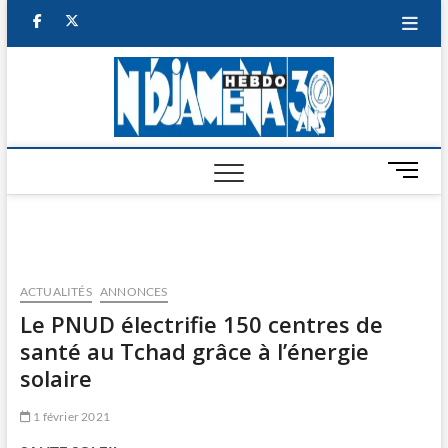
Skip
facebook
twitter
to
content
NDJAM
BI-HEBDO
HEBD
M
e
n
u
B
u
ACTUALITÉS
ANNONCES
t
Le PNUD électrifie 150 centres de
t
santé au Tchad grâce à l’énergie
o
n
solaire
1 février 2021