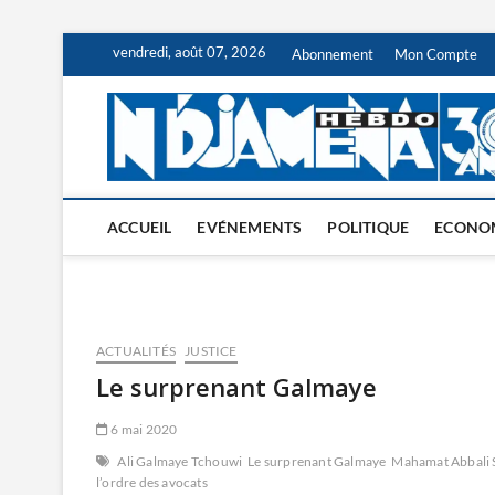
Skip
vendredi, août 07, 2026
Abonnement
Mon Compte
to
content
ACCUEIL
EVÉNEMENTS
POLITIQUE
ECONO
ACTUALITÉS
JUSTICE
Le surprenant Galmaye
6 mai 2020
Ali Galmaye Tchouwi
Le surprenant Galmaye
Mahamat Abbali 
l’ordre des avocats