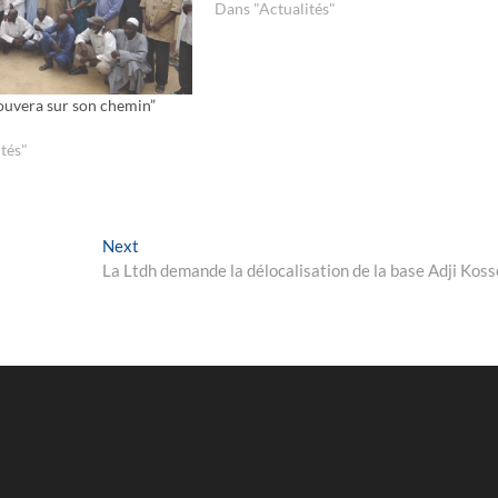
Dans "Actualités"
ouvera sur son chemin”
tés"
Next
Next
post:
La Ltdh demande la délocalisation de la base Adji Koss