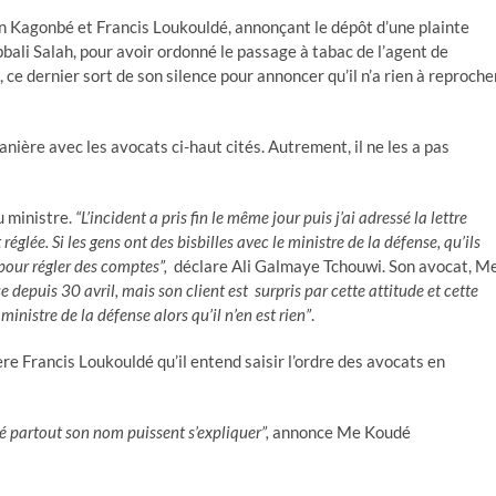
n Kagonbé et Francis Loukouldé, annonçant le dépôt d’une plainte
ali Salah, pour avoir ordonné le passage à tabac de l’agent de
ce dernier sort de son silence pour annoncer qu’il n’a rien à reproche
ière avec les avocats ci-haut cités. Autrement, il ne les a pas
u ministre.
“L’incident a pris fin le même jour puis j’ai adressé la lettre
réglée. Si les gens ont des bisbilles avec le ministre de la défense, qu’ils
 pour régler des comptes”,
déclare Ali Galmaye Tchouwi. Son avocat, M
use depuis 30 avril, mais son client est surpris par cette attitude et cette
inistre de la défense alors qu’il n’en est rien”
.
e Francis Loukouldé qu’il entend saisir l’ordre des avocats en
té partout son nom puissent s’expliquer”,
annonce Me Koudé