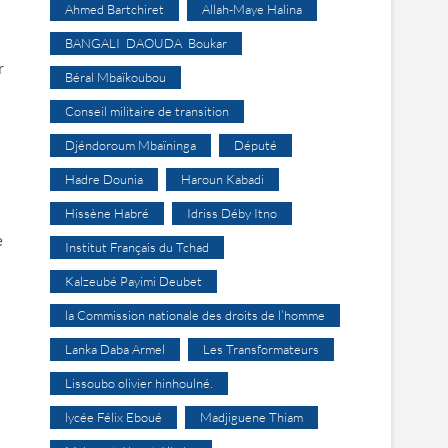
Ahmed Bartchiret
Allah-Maye Halina
BANGALI DAOUDA Boukar
r
Béral Mbaïkoubou
Conseil militaire de transition
Djéndoroum Mbaïninga
Député
Hadre Dounia
Haroun Kabadi
Hissène Habré
Idriss Déby Itno
e
Institut Français du Tchad
Kalzeubé Payimi Deubet
la Commission nationale des droits de l’homme
Lanka Daba Armel
Les Transformateurs
Lissoubo olivier hinhoulné.
lycée Félix Eboué
Madjiguene Thiam