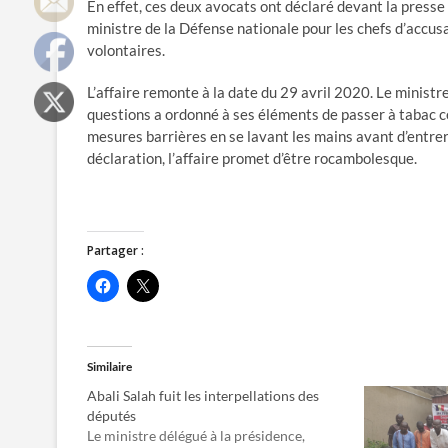
En effet, ces deux avocats ont déclaré devant la presse 
ministre de la Défense nationale pour les chefs d’accusa
volontaires.
L’affaire remonte à la date du 29 avril 2020. Le ministr
questions a ordonné à ses éléments de passer à tabac c
mesures barrières en se lavant les mains avant d’entrer
déclaration, l’affaire promet d’être rocambolesque.
Partager :
C
C
l
l
i
i
q
q
u
u
e
e
z
r
Similaire
p
p
o
o
Abali Salah fuit les interpellations des
u
u
r
r
députés
p
p
Le ministre délégué à la présidence,
a
a