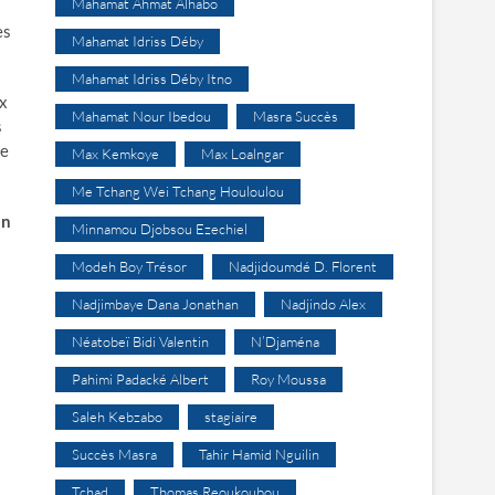
Mahamat Ahmat Alhabo
es
Mahamat Idriss Déby
Mahamat Idriss Déby Itno
ux
Mahamat Nour Ibedou
Masra Succès
s
te
Max Kemkoye
Max Loalngar
Me Tchang Wei Tchang Houloulou
on
Minnamou Djobsou Ezechiel
Modeh Boy Trésor
Nadjidoumdé D. Florent
Nadjimbaye Dana Jonathan
Nadjindo Alex
Néatobeï Bidi Valentin
N’Djaména
Pahimi Padacké Albert
Roy Moussa
Saleh Kebzabo
stagiaire
Succès Masra
Tahir Hamid Nguilin
Tchad
Thomas Reoukoubou