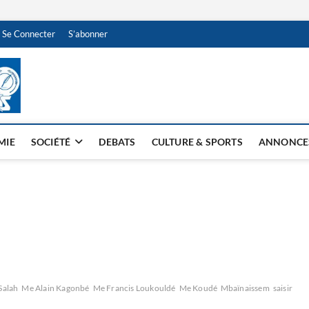
Se Connecter
S’abonner
NDJAMENA HEBDO
BI-HEBDO
MIE
SOCIÉTÉ
DEBATS
CULTURE & SPORTS
ANNONCE
Salah
Me Alain Kagonbé
Me Francis Loukouldé
Me Koudé Mbaïnaissem
saisir