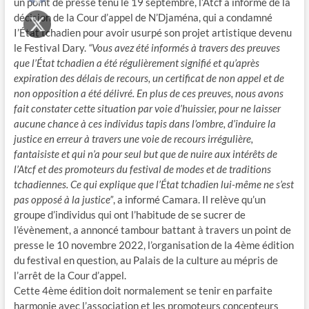
un point de presse tenu le 19 septembre, l’Atcf a informé de la
décision de la Cour d’appel de N’Djaména, qui a condamné
I’État tchadien pour avoir usurpé son projet artistique devenu
le Festival Dary.
“Vous avez été informés à travers des preuves
que l’État tchadien a été régulièrement signifié et qu’après
expiration des délais de recours, un certificat de non appel et de
non opposition a été délivré. En plus de ces preuves, nous avons
fait constater cette situation par voie d’huissier, pour ne laisser
aucune chance à ces individus tapis dans l’ombre, d’induire la
justice en erreur à travers une voie de recours irrégulière,
fantaisiste et qui n’a pour seul but que de nuire aux intérêts de
l’Atcf et des promoteurs du festival de modes et de traditions
tchadiennes. Ce qui explique que l’État tchadien lui-même ne s’est
pas opposé à la justice”
, a informé Camara. Il relève qu’un
groupe d’individus qui ont l’habitude de se sucrer de
l’évènement, a annoncé tambour battant à travers un point de
presse le 10 novembre 2022, l’organisation de la 4ème édition
du festival en question, au Palais de la culture au mépris de
l’arrêt de la Cour d’appel.
Cette 4ème édition doit normalement se tenir en parfaite
harmonie avec l’association et les promoteurs concepteurs