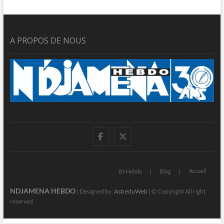
A PROPOS DE NOUS
facebook
twitter
Accueil
BI-Hebdo
Blog
NDJAMENA HEBDO
| Designed by:
AstreduWeb
| © Copyright All right
reserved