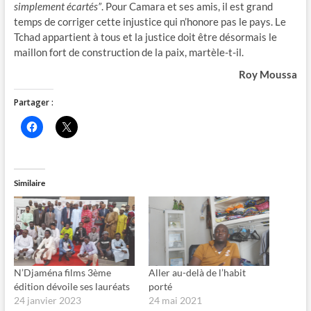
simplement écartés”
. Pour Camara et ses amis, il est grand
temps de corriger cette injustice qui n’honore pas le pays. Le
Tchad appartient à tous et la justice doit être désormais le
maillon fort de construction de la paix, martèle-t-il.
Roy Moussa
Partager :
C
C
l
l
i
i
q
q
u
u
e
e
z
r
Similaire
p
p
o
o
u
u
r
r
p
p
a
a
r
r
t
t
a
a
g
g
N’Djaména films 3ème
Aller au-delà de l’habit
e
e
édition dévoile ses lauréats
porté
r
r
s
s
24 janvier 2023
24 mai 2021
u
u