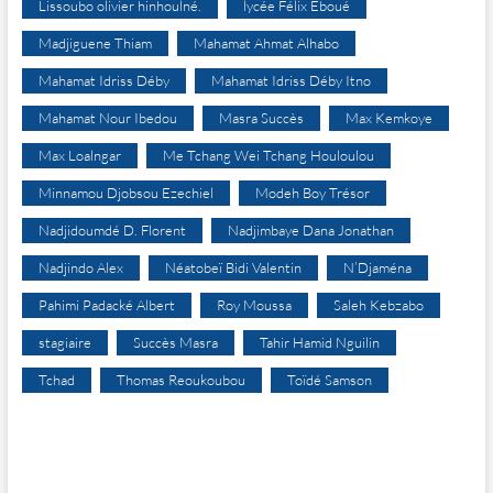
Lissoubo olivier hinhoulné.
lycée Félix Eboué
Madjiguene Thiam
Mahamat Ahmat Alhabo
Mahamat Idriss Déby
Mahamat Idriss Déby Itno
Mahamat Nour Ibedou
Masra Succès
Max Kemkoye
Max Loalngar
Me Tchang Wei Tchang Houloulou
Minnamou Djobsou Ezechiel
Modeh Boy Trésor
Nadjidoumdé D. Florent
Nadjimbaye Dana Jonathan
Nadjindo Alex
Néatobeï Bidi Valentin
N’Djaména
Pahimi Padacké Albert
Roy Moussa
Saleh Kebzabo
stagiaire
Succès Masra
Tahir Hamid Nguilin
Tchad
Thomas Reoukoubou
Toïdé Samson