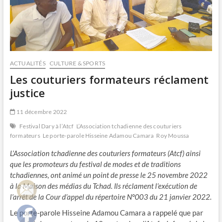
ACTUALITÉS
CULTURE & SPORTS
Les couturiers formateurs réclament
justice
11 décembre 2022
Festival Dary à l’Atcf
L’Association tchadienne des couturiers
formateurs
Le porte-parole Hisseine Adamou Camara
Roy Moussa
L’Association tchadienne des couturiers formateurs (Atcf) ainsi
que les promoteurs du festival de modes et de traditions
tchadiennes, ont animé un point de presse le 25 novembre 2022
à la Maison des médias du Tchad. Ils réclament l’exécution de
l’arrêt de la Cour d’appel du répertoire N°003 du 21 janvier 2022.
Le porte-parole Hisseine Adamou Camara a rappelé que par