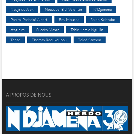
Nadjindo Alex
Néatobeï Bidi Valentin
N’Djaména
Pahimi Padacké Albert
Roy Moussa
Saleh Kebzabo
stagiaire
Succès Masra
Tahir Hamid Nguilin
Tchad
Thomas Reoukoubou
Toïdé Samson
A PROPOS DE NOUS