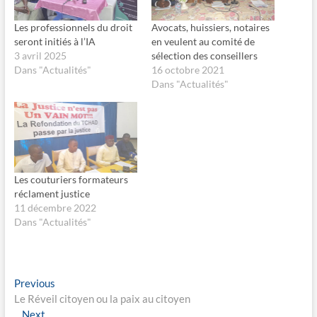
t
t
a
a
g
g
Les professionnels du droit
Avocats, huissiers, notaires
e
e
seront initiés à l’IA
en veulent au comité de
r
r
s
s
3 avril 2025
sélection des conseillers
u
u
Dans "Actualités"
16 octobre 2021
r
r
F
X
Dans "Actualités"
a
(
c
o
e
u
b
v
o
r
o
e
k
d
(
a
o
n
u
s
Les couturiers formateurs
v
u
r
n
réclament justice
e
e
11 décembre 2022
d
n
a
o
Dans "Actualités"
n
u
s
v
u
e
n
l
e
l
n
e
Navigation
o
f
Previous
Previous
u
e
post:
Le Réveil citoyen ou la paix au citoyen
v
n
de
e
ê
Next
Next