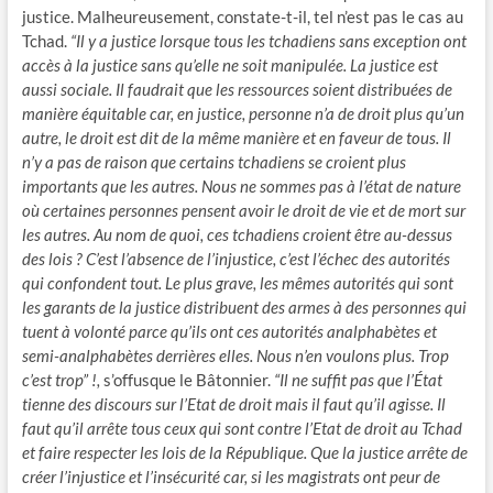
justice. Malheureusement, constate-t-il, tel n’est pas le cas au
Tchad.
“Il y a justice lorsque tous les tchadiens sans exception ont
accès à la justice sans qu’elle ne soit manipulée. La justice est
aussi sociale. Il faudrait que les ressources soient distribuées de
manière équitable car, en justice, personne n’a de droit plus qu’un
autre, le droit est dit de la même manière et en faveur de tous. Il
n’y a pas de raison que certains tchadiens se croient plus
importants que les autres. Nous ne sommes pas à l’état de nature
où certaines personnes pensent avoir le droit de vie et de mort sur
les autres. Au nom de quoi, ces tchadiens croient être au-dessus
des lois ? C’est l’absence de l’injustice, c’est l’échec des autorités
qui confondent tout. Le plus grave, les mêmes autorités qui sont
les garants de la justice distribuent des armes à des personnes qui
tuent à volonté parce qu’ils ont ces autorités analphabètes et
semi-analphabètes derrières elles. Nous n’en voulons plus. Trop
c’est trop” !,
s’offusque le Bâtonnier.
“Il ne suffit pas que l’État
tienne des discours sur l’Etat de droit mais il faut qu’il agisse. Il
faut qu’il arrête tous ceux qui sont contre l’Etat de droit au Tchad
et faire respecter les lois de la République. Que la justice arrête de
créer l’injustice et l’insécurité car, si les magistrats ont peur de