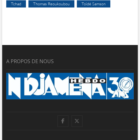
Tchad
Thomas Reoukoubou
Toïdé Samson
A PROPOS DE NOUS
facebook
twitter