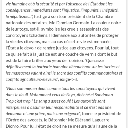
vie humaine et à la sécurité et par l’absence de l’État dont les
conséquences immédiates sont l’injustice, l’impunité, l’inégalité,
le népotisme…”,
fustige à son tour président de la Chambre
nationale des notaires, Me Djomian Germain. La couleur noire
de leur toge, est-il, symbolise les cruels assassinats des
concitoyens tchadiens. Il demande aux autorités de protéger
la vie des citoyens, mais au cas où cette vie est menacée,
l’État a le devoir de rendre justice aux citoyens. Pour lui, tout
ce qui se fait à la justice est une couche de vernis dont le but
est de la faire briller aux yeux de l’opinion.
“Que cesse
définitivement la barbarie humaine débouchant sur les tueries et
les massacres valant ainsi le sacre des conflits communautaires et
conflits agriculteurs-éleveurs”,
exige-t-il.
“Nous sommes en deuil comme tous les concitoyens qui vivent
dans le deuil. Notamment ceux de Faya, Abéché et Sandanan.
Trop c’est trop ! Le sang a assez coulé ! Les autorités sont
interpellées à assumer leur responsabilité et ce n’est pas une
demande ni une prière, mais une exigence”,
tonne le président de
l’Ordre des avocats, le Bâtonnier Me Djérandi Laguerre
Dionro. Pour lui, l’état de droit ne se mesure qu’à l’aune de la