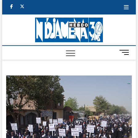
Skip
facebook
twitter
to
content
NDJAM
BI-HEBDO
HEBD
M
e
n
u
B
u
t
t
o
n