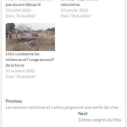
e
e
pas encore démarré
rencontres
r
r
s
s
30 juillet 2021
24 janvier 2022
u
u
Dans "Actualités"
Dans "Actualités"
r
r
F
X
a
(
c
o
e
u
b
v
o
r
o
e
k
d
(
a
o
n
L’Oct condamne les
u
s
violences et l’usage excessif
v
u
r
n
de la force
e
e
31 octobre 2022
d
n
a
o
Dans "Actualités"
n
u
s
v
u
e
n
l
e
l
n
e
Navigation
o
f
Previous
Previous
u
e
post:
Les anciens ministres et cadres proposent une sortie de crise
v
n
de
e
ê
Next
Next
l
t
l’article
l
r
post:
10ème congrès du Mps
e
e
f
)