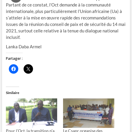
Partant de ce constat, l’Oct demande à la communauté
internationale, plus particulièrement l’Union africaine (Ua) à
s’atteler à la mise en œuvre rapide des recommandations
issues de la réunion du conseil de paix et de sécurité du 14 mai
2021, surtout celle relative à la tenue du dialogue national
inclusif.
Lanka Daba Armel
Partager :
C
C
l
l
i
i
q
q
u
u
e
e
z
r
Similaire
p
p
o
o
u
u
r
r
p
p
a
a
r
r
t
t
a
a
g
g
Pour l’Oct, la transition n’a
Le Csapr organise des