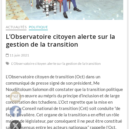
ACTUALITÉS
POLITIQUE
L’Observatoire citoyen alerte sur la
gestion de la transition
11 juin 2021
L’Observatoire citoyen alerte sur la gestion de la transition
L’Observatoire citoyen de transition (Oct) dans un
communiqué de presse signé de son président, Me
Noudjitoloum Salomon dit constater que la transition politique
se met en œuvre au mépris du principe d’inclusion et de large
concertation des tchadiens. L’Oct regrette que la mise en
place du Conseil national de transition (Cnt) soit conduite “de
façon cavalière. Cet organe de la transition a en effet un rôle
majeur de législateur, par conséquent il ne peut être constitué
sans consensus entre les acteurs nationaux” rappelle l’Oct.