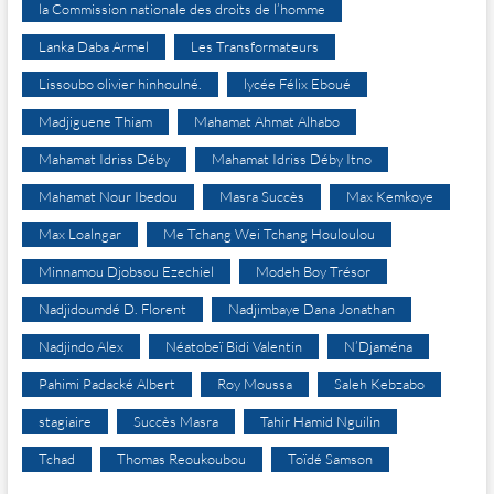
la Commission nationale des droits de l’homme
Lanka Daba Armel
Les Transformateurs
Lissoubo olivier hinhoulné.
lycée Félix Eboué
Madjiguene Thiam
Mahamat Ahmat Alhabo
Mahamat Idriss Déby
Mahamat Idriss Déby Itno
Mahamat Nour Ibedou
Masra Succès
Max Kemkoye
Max Loalngar
Me Tchang Wei Tchang Houloulou
Minnamou Djobsou Ezechiel
Modeh Boy Trésor
Nadjidoumdé D. Florent
Nadjimbaye Dana Jonathan
Nadjindo Alex
Néatobeï Bidi Valentin
N’Djaména
Pahimi Padacké Albert
Roy Moussa
Saleh Kebzabo
stagiaire
Succès Masra
Tahir Hamid Nguilin
Tchad
Thomas Reoukoubou
Toïdé Samson