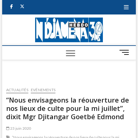
Skip
facebook
twitter
to
content
NDJAM
BI-HEBDO
HEBD
M
e
n
u
B
u
ACTUALITÉS
EVÉNEMENTS
t
“Nous envisageons la réouverture de
t
nos lieux de culte pour la mi juillet”,
o
n
dixit Mgr Djitangar Goetbé Edmond
23 juin 2020
“Nous envisageons la réouverture de nos lieux de culte pour la mi