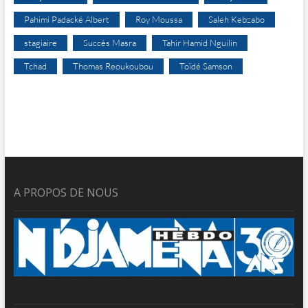
Pahimi Padacké Albert
Roy Moussa
Saleh Kebzabo
stagiaire
Succès Masra
Tahir Hamid Nguilin
Tchad
Thomas Reoukoubou
Toïdé Samson
A PROPOS DE NOUS