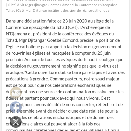
juillet”
dixit Mgr Djitangar Goetbé Edmond
la Conférence épiscopale du
Tchad (Cet)
Mgr Djitangar justifie la décision de l’église catholique
Dans une déclaration faite ce 23 juin 2020 au siège de la
Conférence épiscopale du Tchad (Cet), l’Archevêque de
N’Djamena et président de la conférence des évêques du
Tchad, Mgr Djitangar Goetbé Edmond, précise la position de
l’église catholique par rapport à la décision du gouvernement
de rouvrir les églises et mosquées à compter du 25 juin
prochain. Au nom de tous les évêques du Tchad, il souligne que
la décision du gouvernement ne signifie pas que le virus est
éradiqué. “Cette ouverture doit se faire par étapes et avec des
précautions à prendre. Comme pasteurs, notre souci majeur
est de tout pour que nos célébrations eucharistiques ne
deviennent pas une source de contamination massive pour les
fidèles et partant pour ceux avec qui nous vivons. C’est
pourquoi, nous avons décidé de nous concerter, réfléchir et de
prier ensemble avant de décider d’une date réaliste pour la
reprise des célébrations eucharistiques et de donner des
orientations claires qui peuvent aider à la fois nos
communautés chrétiennes des villes et des villages. Et nous