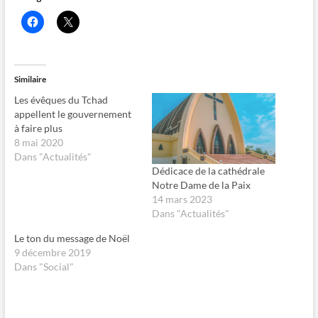
C
C
l
l
i
i
q
q
u
u
e
e
z
r
Similaire
p
p
o
o
Les évêques du Tchad
u
u
r
r
appellent le gouvernement
p
p
à faire plus
a
a
r
r
8 mai 2020
t
t
Dans "Actualités"
a
a
g
g
Dédicace de la cathédrale
e
e
Notre Dame de la Paix
r
r
s
s
14 mars 2023
u
u
Dans "Actualités"
r
r
F
X
a
(
Le ton du message de Noël
c
o
e
u
9 décembre 2019
b
v
Dans "Social"
o
r
o
e
k
d
(
a
o
n
u
s