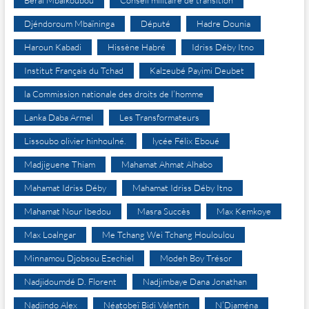
Djéndoroum Mbaïninga
Député
Hadre Dounia
Haroun Kabadi
Hissène Habré
Idriss Déby Itno
Institut Français du Tchad
Kalzeubé Payimi Deubet
la Commission nationale des droits de l’homme
Lanka Daba Armel
Les Transformateurs
Lissoubo olivier hinhoulné.
lycée Félix Eboué
Madjiguene Thiam
Mahamat Ahmat Alhabo
Mahamat Idriss Déby
Mahamat Idriss Déby Itno
Mahamat Nour Ibedou
Masra Succès
Max Kemkoye
Max Loalngar
Me Tchang Wei Tchang Houloulou
Minnamou Djobsou Ezechiel
Modeh Boy Trésor
Nadjidoumdé D. Florent
Nadjimbaye Dana Jonathan
Nadjindo Alex
Néatobeï Bidi Valentin
N’Djaména