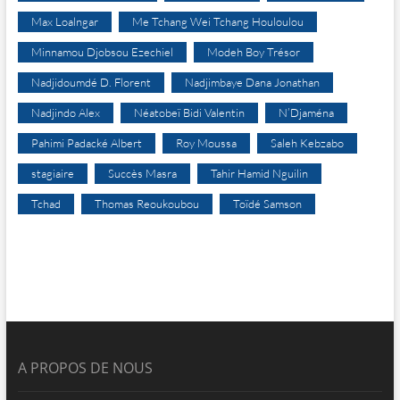
Max Loalngar
Me Tchang Wei Tchang Houloulou
Minnamou Djobsou Ezechiel
Modeh Boy Trésor
Nadjidoumdé D. Florent
Nadjimbaye Dana Jonathan
Nadjindo Alex
Néatobeï Bidi Valentin
N’Djaména
Pahimi Padacké Albert
Roy Moussa
Saleh Kebzabo
stagiaire
Succès Masra
Tahir Hamid Nguilin
Tchad
Thomas Reoukoubou
Toïdé Samson
A PROPOS DE NOUS