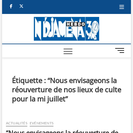
Skip
facebook
twitter
to
content
NDJAM
BI-HEBDO
HEBD
M
e
n
u
B
Étiquette :
“Nous envisageons la
u
réouverture de nos lieux de culte
t
t
pour la mi juillet”
o
n
ACTUALITÉS
EVÉNEMENTS
“Nous envisageons la réouverture de