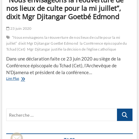
nos lieux de culte pour la mi juillet”,
dixit Mgr Djitangar Goetbé Edmond
23 juin 2020
“Nous envisageons la réouverture de nos lieux de culte pour la mi
juillet”
dixit Mgr Djitangar Goetbé Edmond
la Conférence épiscopale du
Tchad (Cet)
Mgr Djitangar justifie la décision de l’église catholique
Dans une déclaration faite ce 23 juin 2020 au siège de la
Conférence épiscopale du Tchad (Cet), l’Archevêque de
N’Djamena et président de la conférence…
“Nous
Lire Plus
envisageons
la
réouverture
de
nos
Recherche
lieux
de
…
culte
pour
la