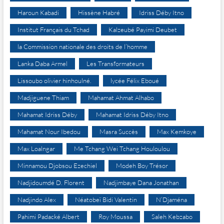
Haroun Kabadi
Hissène Habré
Idriss Déby Itno
Institut Français du Tchad
Kalzeubé Payimi Deubet
la Commission nationale des droits de l’homme
Lanka Daba Armel
Les Transformateurs
Lissoubo olivier hinhoulné.
lycée Félix Eboué
Madjiguene Thiam
Mahamat Ahmat Alhabo
Mahamat Idriss Déby
Mahamat Idriss Déby Itno
Mahamat Nour Ibedou
Masra Succès
Max Kemkoye
Max Loalngar
Me Tchang Wei Tchang Houloulou
Minnamou Djobsou Ezechiel
Modeh Boy Trésor
Nadjidoumdé D. Florent
Nadjimbaye Dana Jonathan
Nadjindo Alex
Néatobeï Bidi Valentin
N’Djaména
Pahimi Padacké Albert
Roy Moussa
Saleh Kebzabo