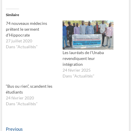
q
q
u
u
e
e
z
r
Similaire
p
p
o
o
74 nouveaux médecins
u
u
r
r
prêtent le serment
p
p
d’Hippocrate
a
a
r
r
27 juillet 2020
t
t
Dans "Actualités"
a
a
g
g
Les lauréats de l’Unaba
e
e
revendiquent leur
r
r
s
s
intégration
u
u
24 février 2025
r
r
F
X
Dans "Actualités"
a
(
c
o
e
u
“Bus ou rien”, scandent les
b
v
étudiants
o
r
o
e
24 février 2020
k
d
Dans "Actualités"
(
a
o
n
u
s
v
u
r
n
e
e
d
n
Navigation
Previous
Previous