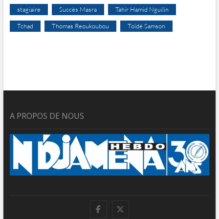
stagiaire
Succès Masra
Tahir Hamid Nguilin
Tchad
Thomas Reoukoubou
Toïdé Samson
A PROPOS DE NOUS
facebook
twitter