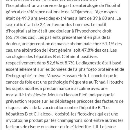
l’hospitalisation au service de gastro entérologie de l’hôpital
général de référence nationale de N’Djaména. L’âge moyen
était de 49,9 ans avec des extrêmes allant de 39 à 60 ans. La
sex-ratio était de 2,4 en faveur des hommes. Le motif
d’hospitalisation était une douleur à l’hypochondre droit
(65,7% des cas). Les patients présentaient en plus de la
douleur, une perception de masse abdominale chez 51,1% des
cas, une altération de l’état général soit 47,8% des cas. Les
sérologies des hépatites B et C étaient positives
respectivement dans 52,6% et 8,7%. Le diagnostic était basé
essentiellement sur les données de l’alpha foeto proteine et de
l’échographie”, relève Moussa Hassan Elefi. Il conclut que le
cancer du foie est une pathologie fréquente au Tchad. Il touche
les sujets adultes à prédominance masculine avec une
mortalité très élevée. Moussa Hassan Elefi indique que la
prévention repose sur les dépistages précoces des facteurs de
risques suivis de la vaccination contre l’hépatite B. “Les
hépatites B et C, l’alcool, l’obésité, les flotoxines qui est une
mycotoxine produit par les champignons, sont entre autres les
facteurs de risque du cancer du foie”, identifie-t-il. Le jeune