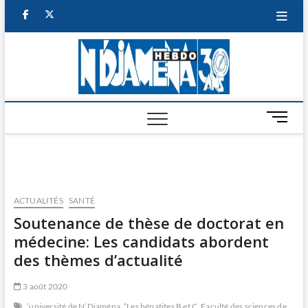
Skip
facebook
twitter
to
content
NDJAM
BI-HEBDO
HEBD
M
e
n
u
B
u
ACTUALITÉS
SANTÉ
t
Soutenance de thèse de doctorat en
t
médecine: Les candidats abordent
o
n
des thèmes d’actualité
3 août 2020
’université de N’Djaména
“Les hépatites B et C
Faculté des sciences de