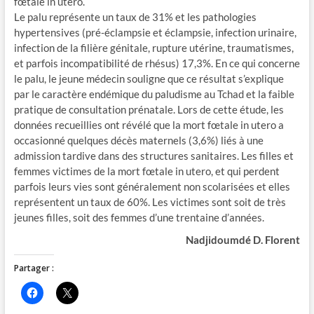
fœtale in utero.
Le palu représente un taux de 31% et les pathologies
hypertensives (pré-éclampsie et éclampsie, infection urinaire,
infection de la filière génitale, rupture utérine, traumatismes,
et parfois incompatibilité de rhésus) 17,3%. En ce qui concerne
le palu, le jeune médecin souligne que ce résultat s’explique
par le caractère endémique du paludisme au Tchad et la faible
pratique de consultation prénatale. Lors de cette étude, les
données recueillies ont révélé que la mort fœtale in utero a
occasionné quelques décès maternels (3,6%) liés à une
admission tardive dans des structures sanitaires. Les filles et
femmes victimes de la mort fœtale in utero, et qui perdent
parfois leurs vies sont généralement non scolarisées et elles
représentent un taux de 60%. Les victimes sont soit de très
jeunes filles, soit des femmes d’une trentaine d’années.
Nadjidoumdé D. Florent
Partager :
C
C
l
l
i
i