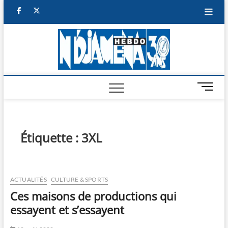
Skip
facebook
twitter
to
content
NDJAM
BI-HEBDO
HEBD
M
e
n
u
B
Étiquette :
3XL
u
t
t
o
ACTUALITÉS
CULTURE & SPORTS
n
Ces maisons de productions qui
essayent et s’essayent