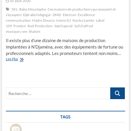
10 août 2020
3XL
Baba Moustapha
Ces maisons de productions qui essayent et
s’essayent
Djérabé Ndigngar
DMD
Electron
Excellence
communication
Hadre Dounia
Iviano DJ
Koulsy Lamko
Label
109
Preston
Rod Production
Satchaprod
SaTchaProd
musique.com
Shalom
Il existe plus d’une dizaine de maisons de production
implantées à N’Djaména, avec des équipements de fortune ou
professionnels adaptés. Les promoteurs tentent non moins…
Ces
Lire Plus
maisons
de
productions
qui
essayent
Recherche
et
s’essayent
…
TAGS