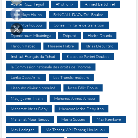
Abakar Rozzi Teguil
Afrotronix
Ahmed Bartchiret
Allah-Maye Halina
BANGALI DAOUDA Boukar
Béral Mbaïkoubou
Conseil militaire de transition
Djéndoroum Mbaïninga
Député
Hadre Dounia
Haroun Kabadi
Hissène Habré
Idriss Déby Itno
Institut Français du Tchad
Kalzeubé Payimi Deubet
la Commission nationale des droits de l’homme
Lanka Daba Armel
Les Transformateurs
Lissoubo olivier hinhoulné.
lycée Félix Eboué
Madjiguene Thiam
Mahamat Ahmat Alhabo
Mahamat Idriss Déby
Mahamat Idriss Déby Itno
Mahamat Nour Ibedou
Masra Succès
Max Kemkoye
Max Loalngar
Me Tchang Wei Tchang Houloulou