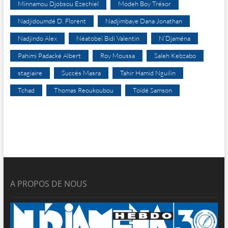
Minnamou Djobsou Ezechiel
Modeh Boy Trésor
Nadjidoumdé D. Florent
Nadjimbaye Dana Jonathan
Nadjindo Alex
Néatobeï Bidi Valentin
N’Djaména
Pahimi Padacké Albert
Roy Moussa
Saleh Kebzabo
stagiaire
Succès Masra
Tahir Hamid Nguilin
Tchad
Thomas Reoukoubou
Toïdé Samson
A PROPOS DE NOUS