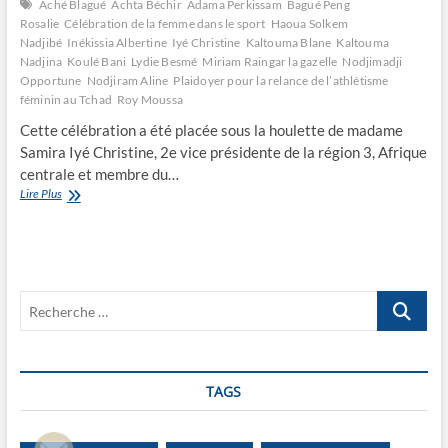
Aché Blagué
Achta Béchir
Adama Perkissam
Bagué Peng
Rosalie
Célébration de la femme dans le sport
Haoua Solkem
Nadjibé
Inékissia Albertine
Iyé Christine
Kaltouma Blane
Kaltouma
Nadjina
Koulé Bani
Lydie Besmé
Miriam Raingar la gazelle
Nodjimadji
Opportune
Nodjiram Aline
Plaidoyer pour la relance de l’athlétisme
féminin au Tchad
Roy Moussa
Cette célébration a été placée sous la houlette de madame
Samira Iyé Christine, 2e vice présidente de la région 3, Afrique
centrale et membre du…
Célébration
Lire Plus
de
la
femme
dans
le
Recherche
sport
…
TAGS