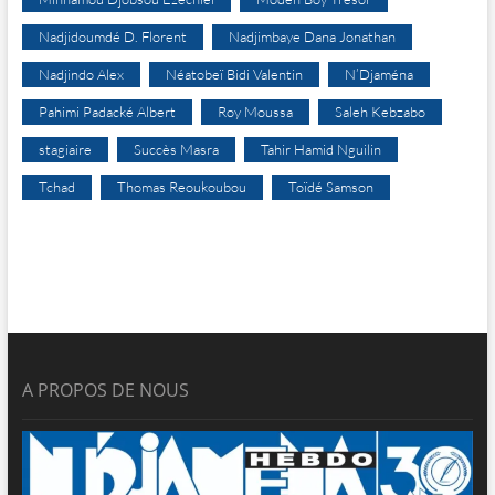
Nadjidoumdé D. Florent
Nadjimbaye Dana Jonathan
Nadjindo Alex
Néatobeï Bidi Valentin
N’Djaména
Pahimi Padacké Albert
Roy Moussa
Saleh Kebzabo
stagiaire
Succès Masra
Tahir Hamid Nguilin
Tchad
Thomas Reoukoubou
Toïdé Samson
A PROPOS DE NOUS