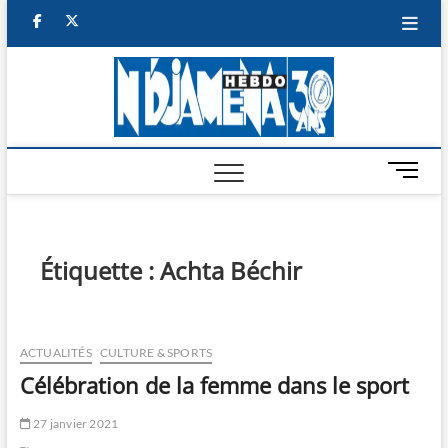
Skip
facebook
twitter
to
content
NDJAM
BI-HEBDO
HEBD
M
e
n
u
B
Étiquette :
Achta Béchir
u
t
t
o
ACTUALITÉS
CULTURE & SPORTS
n
Célébration de la femme dans le sport
27 janvier 2021