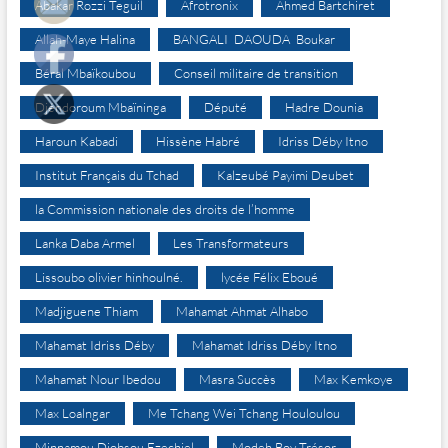
Abakar Rozzi Teguil
Afrotronix
Ahmed Bartchiret
Allah-Maye Halina
BANGALI DAOUDA Boukar
Béral Mbaïkoubou
Conseil militaire de transition
Djéndoroum Mbaïninga
Député
Hadre Dounia
Haroun Kabadi
Hissène Habré
Idriss Déby Itno
Institut Français du Tchad
Kalzeubé Payimi Deubet
la Commission nationale des droits de l’homme
Lanka Daba Armel
Les Transformateurs
Lissoubo olivier hinhoulné.
lycée Félix Eboué
Madjiguene Thiam
Mahamat Ahmat Alhabo
Mahamat Idriss Déby
Mahamat Idriss Déby Itno
Mahamat Nour Ibedou
Masra Succès
Max Kemkoye
Max Loalngar
Me Tchang Wei Tchang Houloulou
Minnamou Djobsou Ezechiel
Modeh Boy Trésor