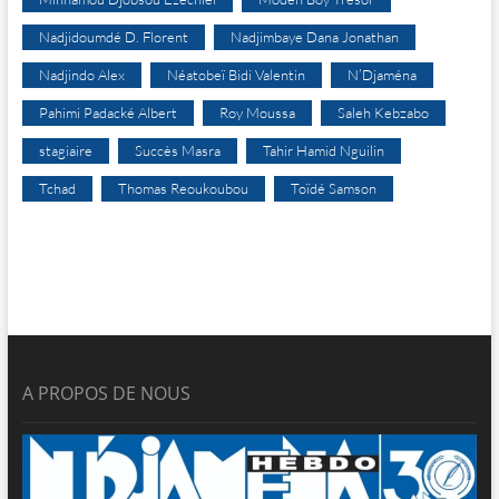
Nadjidoumdé D. Florent
Nadjimbaye Dana Jonathan
Nadjindo Alex
Néatobeï Bidi Valentin
N’Djaména
Pahimi Padacké Albert
Roy Moussa
Saleh Kebzabo
stagiaire
Succès Masra
Tahir Hamid Nguilin
Tchad
Thomas Reoukoubou
Toïdé Samson
A PROPOS DE NOUS