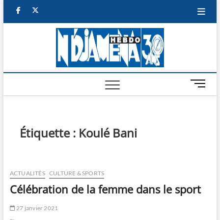
Skip
facebook
twitter
to
content
NDJAM
BI-HEBDO
HEBD
M
e
n
u
B
Étiquette :
Koulé Bani
u
t
t
o
ACTUALITÉS
CULTURE & SPORTS
n
Célébration de la femme dans le sport
27 janvier 2021