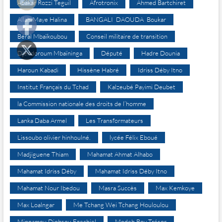
Abakar Rozzi Teguil
Afrotronix
Ahmed Bartchiret
Allah-Maye Halina
BANGALI DAOUDA Boukar
Béral Mbaïkoubou
Conseil militaire de transition
Djéndoroum Mbaïninga
Député
Hadre Dounia
Haroun Kabadi
Hissène Habré
Idriss Déby Itno
Institut Français du Tchad
Kalzeubé Payimi Deubet
la Commission nationale des droits de l’homme
Lanka Daba Armel
Les Transformateurs
Lissoubo olivier hinhoulné.
lycée Félix Eboué
Madjiguene Thiam
Mahamat Ahmat Alhabo
Mahamat Idriss Déby
Mahamat Idriss Déby Itno
Mahamat Nour Ibedou
Masra Succès
Max Kemkoye
Max Loalngar
Me Tchang Wei Tchang Houloulou
Minnamou Djobsou Ezechiel
Modeh Boy Trésor