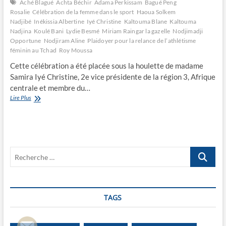
Aché Blagué
Achta Béchir
Adama Perkissam
Bagué Peng
Rosalie
Célébration de la femme dans le sport
Haoua Solkem
Nadjibé
Inékissia Albertine
Iyé Christine
Kaltouma Blane
Kaltouma
Nadjina
Koulé Bani
Lydie Besmé
Miriam Raingar la gazelle
Nodjimadji
Opportune
Nodjiram Aline
Plaidoyer pour la relance de l’athlétisme
féminin au Tchad
Roy Moussa
Cette célébration a été placée sous la houlette de madame
Samira Iyé Christine, 2e vice présidente de la région 3, Afrique
centrale et membre du…
Célébration
Lire Plus
de
la
femme
dans
le
Recherche
sport
…
TAGS