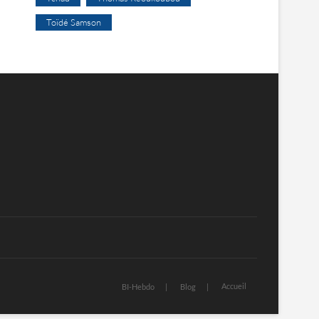
Toïdé Samson
Accueil
BI-Hebdo
Blog