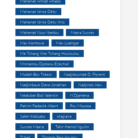
Mahamat Ahmat Alhabo
Mahamat Idriss Déby
Mahamat Idriss Déby Itno
Mahamat Nour Ibedou
Masra Succès
Max Kemkoye
Max Loalngar
Me Tchang Wei Tchang Houloulou
Minnamou Djobsou Ezechiel
Modeh Boy Trésor
Nadjidoumdé D. Florent
Nadjimbaye Dana Jonathan
Nadjindo Alex
Néatobeï Bidi Valentin
N’Djaména
Pahimi Padacké Albert
Roy Moussa
Saleh Kebzabo
stagiaire
Succès Masra
Tahir Hamid Nguilin
Tchad
Thomas Reoukoubou