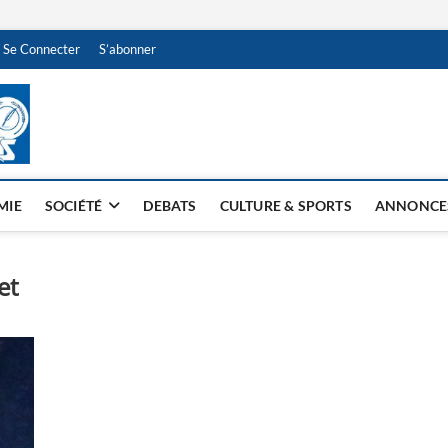
Se Connecter
S’abonner
NDJAMENA HEBDO
BI-HEBDO
MIE
SOCIÉTÉ
DEBATS
CULTURE & SPORTS
ANNONCE
et