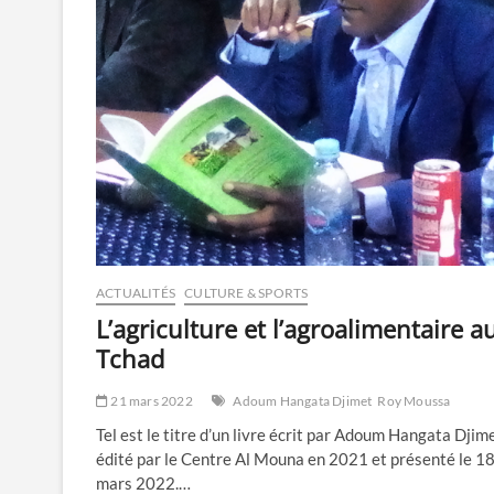
ACTUALITÉS
CULTURE & SPORTS
L’agriculture et l’agroalimentaire a
Tchad
21 mars 2022
Adoum Hangata Djimet
Roy Moussa
Tel est le titre d’un livre écrit par Adoum Hangata Djime
édité par le Centre Al Mouna en 2021 et présenté le 1
mars 2022.…