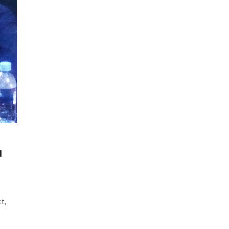
u
t,
8