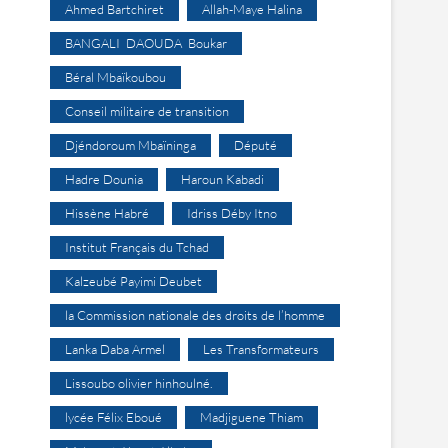
Ahmed Bartchiret
Allah-Maye Halina
BANGALI DAOUDA Boukar
Béral Mbaïkoubou
Conseil militaire de transition
Djéndoroum Mbaïninga
Député
Hadre Dounia
Haroun Kabadi
Hissène Habré
Idriss Déby Itno
Institut Français du Tchad
Kalzeubé Payimi Deubet
la Commission nationale des droits de l’homme
Lanka Daba Armel
Les Transformateurs
Lissoubo olivier hinhoulné.
lycée Félix Eboué
Madjiguene Thiam