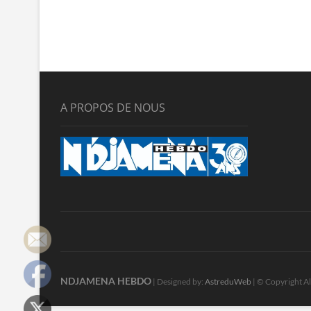
A PROPOS DE NOUS
NDJAMENA HEBDO
| Designed by:
AstreduWeb
| © Copyright Al