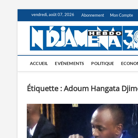
Skip
vendredi, août 07, 2026
Abonnement
Mon Compte
to
content
ACCUEIL
EVÉNEMENTS
POLITIQUE
ECONO
Étiquette :
Adoum Hangata Djim