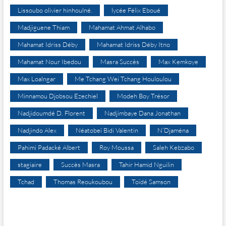
Lissoubo olivier hinhoulné.
lycée Félix Eboué
Madjiguene Thiam
Mahamat Ahmat Alhabo
Mahamat Idriss Déby
Mahamat Idriss Déby Itno
Mahamat Nour Ibedou
Masra Succès
Max Kemkoye
Max Loalngar
Me Tchang Wei Tchang Houloulou
Minnamou Djobsou Ezechiel
Modeh Boy Trésor
Nadjidoumdé D. Florent
Nadjimbaye Dana Jonathan
Nadjindo Alex
Néatobeï Bidi Valentin
N’Djaména
Pahimi Padacké Albert
Roy Moussa
Saleh Kebzabo
stagiaire
Succès Masra
Tahir Hamid Nguilin
Tchad
Thomas Reoukoubou
Toïdé Samson