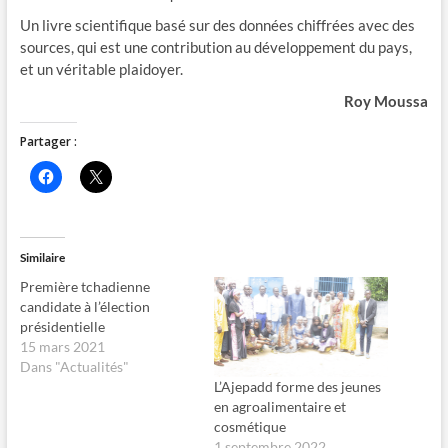
Un livre scientifique basé sur des données chiffrées avec des
sources, qui est une contribution au développement du pays,
et un véritable plaidoyer.
Roy Moussa
Partager :
C
C
l
l
i
i
q
q
u
u
e
e
z
r
Similaire
p
p
o
o
Première tchadienne
u
u
r
r
candidate à l’élection
p
p
présidentielle
a
a
r
r
15 mars 2021
t
t
Dans "Actualités"
a
a
g
g
L’Ajepadd forme des jeunes
e
e
en agroalimentaire et
r
r
s
s
cosmétique
u
u
1 septembre 2022
r
r