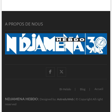
A PROPOS DE NOUS
facebook
twitter
Accueil
BI-Hebdo
Blog
NDJAMENA HEBDO
| Designed by:
AstreduWeb
| © Copyright All right
reserved