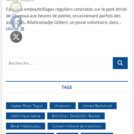
Face aux embouteillages réguliers constatés sur le pont étroit
de Chagoua aux heures de pointe, occasionnant parfois des
accidents, Allahramadje Gilbert, un jeune volontaire, dans…
Allahramadje
Lire Plus
régule
la
circulation
sur
le
Recherche
pont
étroit
…
TAGS
Abakar Rozzi Teguil
Afrotronix
Ahmed Bartchiret
Allah-Maye Halina
BANGALI DAOUDA Boukar
Béral Mbaïkoubou
Conseil militaire de transition