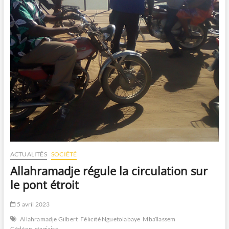
ACTUALITÉS
SOCIÉTÉ
Allahramadje régule la circulation sur
le pont étroit
5 avril 2023
Allahramadje Gilbert
Félicité Nguetolabaye
Mbaïlassem
Gédéon
stagiaire