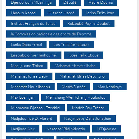
Djéndoroum Mbaïninga
Député
Hadre Dounia
Haroun Kabadi
Hissène Habré
Idriss Déby Itno
Institut Français du Tchad
Kalzeubé Payimi Deubet
la Commission nationale des droits de l’homme
Lanka Daba Armel
Les Transformateurs
Lissoubo olivier hinhoulné.
lycée Félix Eboué
Madjiguene Thiam
Mahamat Ahmat Alhabo
Mahamat Idriss Déby
Mahamat Idriss Déby Itno
Mahamat Nour Ibedou
Masra Succès
Max Kemkoye
Max Loalngar
Me Tchang Wei Tchang Houloulou
Minnamou Djobsou Ezechiel
Modeh Boy Trésor
Nadjidoumdé D. Florent
Nadjimbaye Dana Jonathan
Nadjindo Alex
Néatobeï Bidi Valentin
N’Djaména