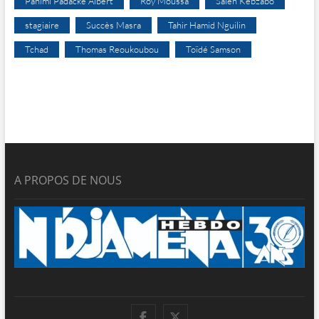
Pahimi Padacké Albert
Roy Moussa
Saleh Kebzabo
stagiaire
Succès Masra
Tahir Hamid Nguilin
Tchad
Thomas Reoukoubou
Toïdé Samson
A PROPOS DE NOUS
facebook
twitter