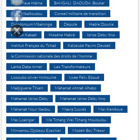
Allah-Maye Halina
BANGALI DAOUDA Boukar
Béral Mbaïkoubou
Conseil militaire de transition
Djéndoroum Mbaïninga
Député
Hadre Dounia
Haroun Kabadi
Hissène Habré
Idriss Déby Itno
Institut Français du Tchad
Kalzeubé Payimi Deubet
la Commission nationale des droits de l’homme
Lanka Daba Armel
Les Transformateurs
Lissoubo olivier hinhoulné.
lycée Félix Eboué
Madjiguene Thiam
Mahamat Ahmat Alhabo
Mahamat Idriss Déby
Mahamat Idriss Déby Itno
Mahamat Nour Ibedou
Masra Succès
Max Kemkoye
Max Loalngar
Me Tchang Wei Tchang Houloulou
Minnamou Djobsou Ezechiel
Modeh Boy Trésor