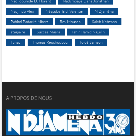
Nadjidoumdé D. Florent
Nadjimbaye Dana Jonathan
Nadjindo Alex
Néatobeï Bidi Valentin
N’Djaména
Pahimi Padacké Albert
Roy Moussa
Saleh Kebzabo
stagiaire
Succès Masra
Tahir Hamid Nguilin
Tchad
Thomas Reoukoubou
Toïdé Samson
A PROPOS DE NOUS