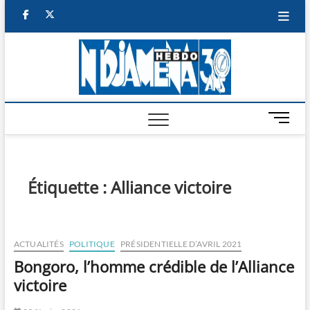
Skip
facebook
twitter
to
content
NDJAM
BI-HEBDO
HEBD
M
e
n
u
B
Étiquette :
Alliance victoire
u
t
t
o
ACTUALITÉS
POLITIQUE
PRÉSIDENTIELLE D’AVRIL 2021
n
Bongoro, l’homme crédible de l’Alliance
victoire