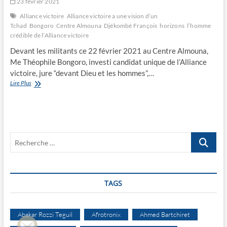
23 février 2021
Alliance victoire
Alliance victoire a une vision d’un
Tchad
Bongoro
Centre Almouna
Djékombé François
horizons
l’homme
crédible de l’Alliance victoire
Devant les militants ce 22 février 2021 au Centre Almouna,
Me Théophile Bongoro, investi candidat unique de l’Alliance
victoire, jure “devant Dieu et les hommes”,…
Bongoro,
Lire Plus
l’homme
crédible
de
l’Alliance
victoire
Recherche
…
TAGS
Abakar Rozzi Teguil
Afrotronix
Ahmed Bartchiret