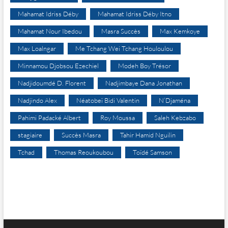
Mahamat Idriss Déby
Mahamat Idriss Déby Itno
Mahamat Nour Ibedou
Masra Succès
Max Kemkoye
Max Loalngar
Me Tchang Wei Tchang Houloulou
Minnamou Djobsou Ezechiel
Modeh Boy Trésor
Nadjidoumdé D. Florent
Nadjimbaye Dana Jonathan
Nadjindo Alex
Néatobeï Bidi Valentin
N’Djaména
Pahimi Padacké Albert
Roy Moussa
Saleh Kebzabo
stagiaire
Succès Masra
Tahir Hamid Nguilin
Tchad
Thomas Reoukoubou
Toïdé Samson