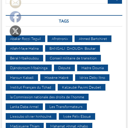
…
TAGS
Abakar Rozzi Teguil
Afrotronix
Ahmed Bartchiret
Allah-Maye Halina
BANGALI DAOUDA Boukar
Béral Mbaïkoubou
Conseil militaire de transition
Djéndoroum Mbaïninga
Député
Hadre Dounia
Haroun Kabadi
Hissène Habré
Idriss Déby Itno
Institut Français du Tchad
Kalzeubé Payimi Deubet
la Commission nationale des droits de l’homme
Lanka Daba Armel
Les Transformateurs
Lissoubo olivier hinhoulné.
lycée Félix Eboué
Madjiguene Thiam
Mahamat Ahmat Alhabo