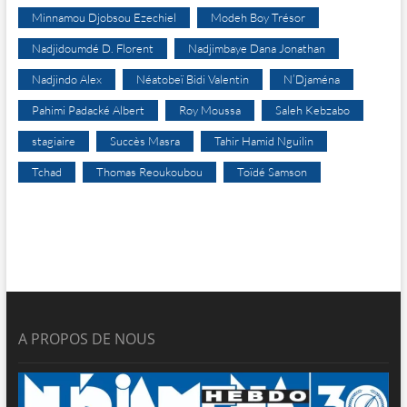
Minnamou Djobsou Ezechiel
Modeh Boy Trésor
Nadjidoumdé D. Florent
Nadjimbaye Dana Jonathan
Nadjindo Alex
Néatobeï Bidi Valentin
N’Djaména
Pahimi Padacké Albert
Roy Moussa
Saleh Kebzabo
stagiaire
Succès Masra
Tahir Hamid Nguilin
Tchad
Thomas Reoukoubou
Toïdé Samson
A PROPOS DE NOUS