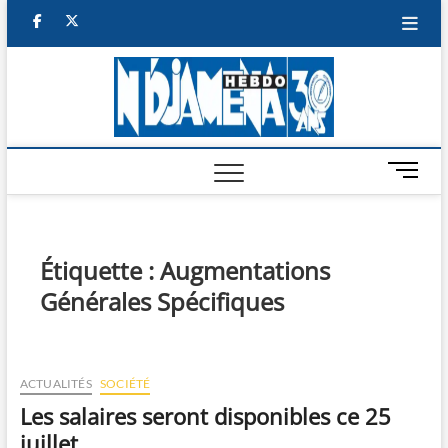
Skip
facebook
twitter
to
content
NDJAM
BI-HEBDO
HEBD
M
e
n
u
B
Étiquette :
Augmentations
u
Générales Spécifiques
t
t
o
n
ACTUALITÉS
SOCIÉTÉ
Les salaires seront disponibles ce 25
juillet