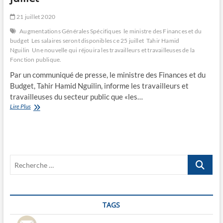
21 juillet 2020
Augmentations Générales Spécifiques
le ministre des Finances et du
budget
Les salaires seront disponibles ce 25 juillet
Tahir Hamid
Nguilin
Une nouvelle qui réjouira les travailleurs et travailleuses de la
Fonction publique.
Par un communiqué de presse, le ministre des Finances et du
Budget, Tahir Hamid Nguilin, informe les travailleurs et
travailleuses du secteur public que «les…
Les
Lire Plus
salaires
seront
disponibles
ce
25
Recherche
juillet
…
TAGS