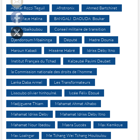
Abakar Rozzi Teguil
Afrotronix
Ahmed Bartchiret
Allah-Maye Halina
BANGALI DAOUDA Boukar
Béral Mbaïkoubou
Conseil militaire de transition
Djéndoroum Mbaïninga
Député
Hadre Dounia
Haroun Kabadi
Hissène Habré
Idriss Déby Itno
Institut Français du Tchad
Kalzeubé Payimi Deubet
la Commission nationale des droits de l’homme
Lanka Daba Armel
Les Transformateurs
Lissoubo olivier hinhoulné.
lycée Félix Eboué
Madjiguene Thiam
Mahamat Ahmat Alhabo
Mahamat Idriss Déby
Mahamat Idriss Déby Itno
Mahamat Nour Ibedou
Masra Succès
Max Kemkoye
Max Loalngar
Me Tchang Wei Tchang Houloulou