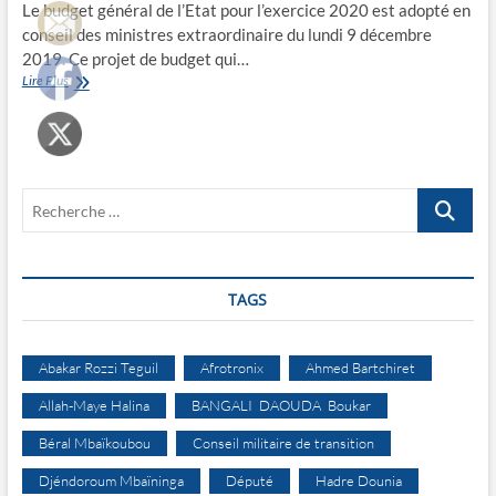
Le budget général de l’Etat pour l’exercice 2020 est adopté en
conseil des ministres extraordinaire du lundi 9 décembre
2019. Ce projet de budget qui…
La
Lire Plus
Reconquête
Economique
Recherche
…
TAGS
Abakar Rozzi Teguil
Afrotronix
Ahmed Bartchiret
Allah-Maye Halina
BANGALI DAOUDA Boukar
Béral Mbaïkoubou
Conseil militaire de transition
Djéndoroum Mbaïninga
Député
Hadre Dounia