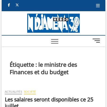
Skip
facebook
twitter
to
content
NDJAM
BI-HEBDO
HEBD
M
e
n
u
B
Étiquette :
le ministre des
u
Finances et du budget
t
t
o
n
ACTUALITÉS
SOCIÉTÉ
Les salaires seront disponibles ce 25
juillet