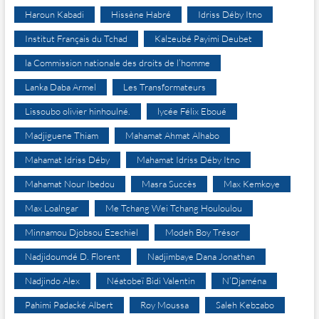
Haroun Kabadi
Hissène Habré
Idriss Déby Itno
Institut Français du Tchad
Kalzeubé Payimi Deubet
la Commission nationale des droits de l’homme
Lanka Daba Armel
Les Transformateurs
Lissoubo olivier hinhoulné.
lycée Félix Eboué
Madjiguene Thiam
Mahamat Ahmat Alhabo
Mahamat Idriss Déby
Mahamat Idriss Déby Itno
Mahamat Nour Ibedou
Masra Succès
Max Kemkoye
Max Loalngar
Me Tchang Wei Tchang Houloulou
Minnamou Djobsou Ezechiel
Modeh Boy Trésor
Nadjidoumdé D. Florent
Nadjimbaye Dana Jonathan
Nadjindo Alex
Néatobeï Bidi Valentin
N’Djaména
Pahimi Padacké Albert
Roy Moussa
Saleh Kebzabo