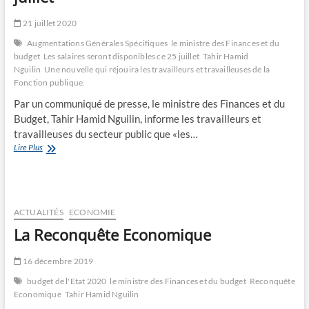
21 juillet 2020
Augmentations Générales Spécifiques
le ministre des Finances et du
budget
Les salaires seront disponibles ce 25 juillet
Tahir Hamid
Nguilin
Une nouvelle qui réjouira les travailleurs et travailleuses de la
Fonction publique.
Par un communiqué de presse, le ministre des Finances et du
Budget, Tahir Hamid Nguilin, informe les travailleurs et
travailleuses du secteur public que «les…
Les
Lire Plus
salaires
seront
disponibles
ce
25
ACTUALITÉS
ECONOMIE
juillet
La Reconquête Economique
16 décembre 2019
budget de l'Etat 2020
le ministre des Finances et du budget
Reconquête
Economique
Tahir Hamid Nguilin