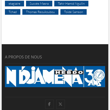
stagiaire
Succès Masra
Tahir Hamid Nguilin
Tchad
Thomas Reoukoubou
Toïdé Samson
A PROPOS DE NOUS
facebook
twitter