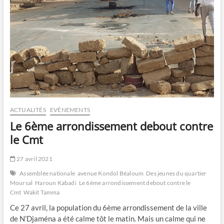
ACTUALITÉS
EVÉNEMENTS
Le 6ème arrondissement debout contre
le Cmt
27 avril 2021
Assemblée nationale
avenue Kondol Béaloum
Des jeunes du quartier
Moursal
Haroun Kabadi
Le 6ème arrondissement debout contre le
Cmt
Wakit Tamma
Ce 27 avril, la population du 6ème arrondissement de la ville
de N’Djaména a été calme tôt le matin. Mais un calme qui ne