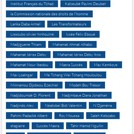
Institut Français du Tchad
Kalzeubé Payimi Deubet
la Commission nationale des droits de l’homme
Lanka Daba Armel
Les Transformateurs
Lissoubo olivier hinhoulné.
lycée Félix Eboué
Madjiguene Thiam
Mahamat Ahmat Alhabo
Mahamat Idriss Déby
Mahamat Idriss Déby Itno
Mahamat Nour Ibedou
Masra Succès
Max Kemkoye
Max Loalngar
Me Tchang Wei Tchang Houloulou
Minnamou Djobsou Ezechiel
Modeh Boy Trésor
Nadjidoumdé D. Florent
Nadjimbaye Dana Jonathan
Nadjindo Alex
Néatobeï Bidi Valentin
N’Djaména
Pahimi Padacké Albert
Roy Moussa
Saleh Kebzabo
stagiaire
Succès Masra
Tahir Hamid Nguilin