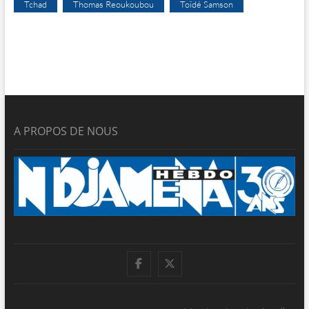
Tchad
Thomas Reoukoubou
Toïdé Samson
A PROPOS DE NOUS
facebook
twitter