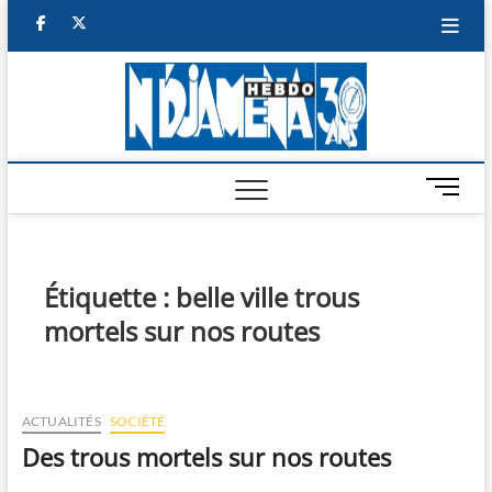
Skip
facebook
twitter
to
content
NDJAM
BI-HEBDO
HEBD
M
e
n
u
B
Étiquette :
belle ville trous
u
mortels sur nos routes
t
t
o
n
ACTUALITÉS
SOCIÉTÉ
Des trous mortels sur nos routes