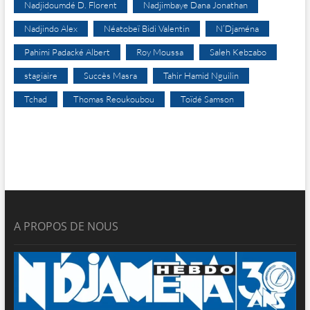
Nadjidoumdé D. Florent
Nadjimbaye Dana Jonathan
Nadjindo Alex
Néatobeï Bidi Valentin
N’Djaména
Pahimi Padacké Albert
Roy Moussa
Saleh Kebzabo
stagiaire
Succès Masra
Tahir Hamid Nguilin
Tchad
Thomas Reoukoubou
Toïdé Samson
A PROPOS DE NOUS