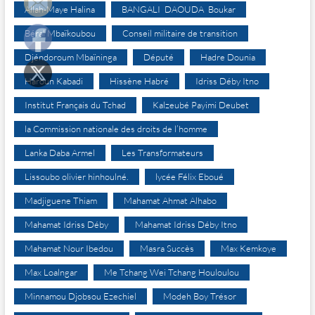
Allah-Maye Halina
BANGALI DAOUDA Boukar
Béral Mbaïkoubou
Conseil militaire de transition
Djéndoroum Mbaïninga
Député
Hadre Dounia
Haroun Kabadi
Hissène Habré
Idriss Déby Itno
Institut Français du Tchad
Kalzeubé Payimi Deubet
la Commission nationale des droits de l’homme
Lanka Daba Armel
Les Transformateurs
Lissoubo olivier hinhoulné.
lycée Félix Eboué
Madjiguene Thiam
Mahamat Ahmat Alhabo
Mahamat Idriss Déby
Mahamat Idriss Déby Itno
Mahamat Nour Ibedou
Masra Succès
Max Kemkoye
Max Loalngar
Me Tchang Wei Tchang Houloulou
Minnamou Djobsou Ezechiel
Modeh Boy Trésor