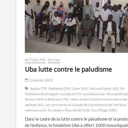
ACTUALITÉS
SOCIAL
Uba lutte contre le paludisme
12 janvier 2022
Apsoa (70)
Bethesda (20)
Ceser (82)
Dakuna Espoir (81)
Dr
Kodbéssé Boulotigam
La Liberté (70 moustiquaires)
les orphelinat
Shalom (89) et Béthanie (70)
Mère-Enfant (100) et Notre dame des
apôtres (62). Les structures en charge de la protection de l’enfance
retenues sont : Fondation Dieu bénit (176)
Sos Village (180)
Dans le cadre de la lutte contre le paludisme et la prot
de l’enfance, la fondation Uba a offert 1000 moustiquai