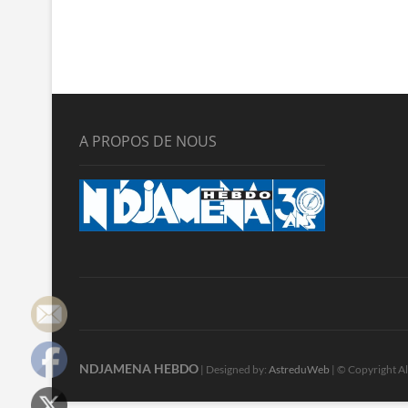
A PROPOS DE NOUS
NDJAMENA HEBDO
| Designed by:
AstreduWeb
| © Copyright Al