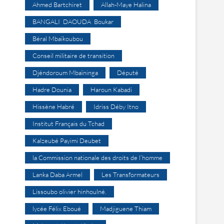
Ahmed Bartchiret
Allah-Maye Halina
BANGALI DAOUDA Boukar
Béral Mbaïkoubou
Conseil militaire de transition
Djéndoroum Mbaïninga
Député
Hadre Dounia
Haroun Kabadi
Hissène Habré
Idriss Déby Itno
Institut Français du Tchad
Kalzeubé Payimi Deubet
la Commission nationale des droits de l’homme
Lanka Daba Armel
Les Transformateurs
Lissoubo olivier hinhoulné.
lycée Félix Eboué
Madjiguene Thiam