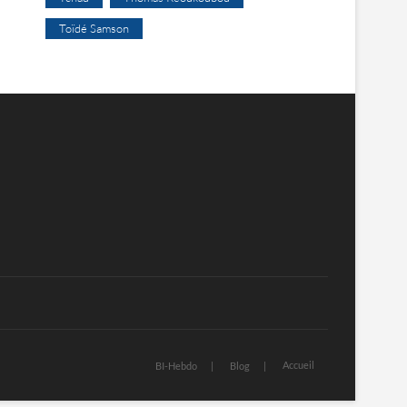
Toïdé Samson
Accueil
BI-Hebdo
Blog