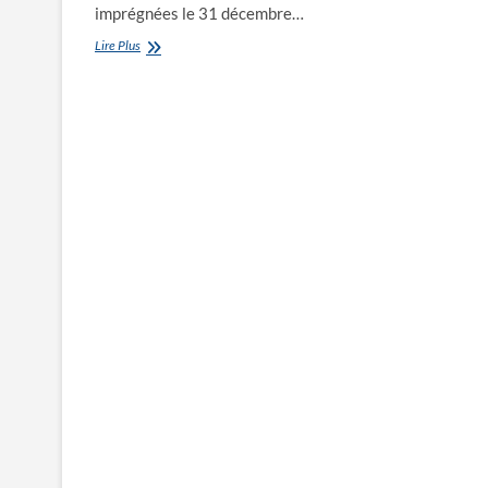
imprégnées le 31 décembre…
Uba
Lire Plus
lutte
contre
le
paludisme