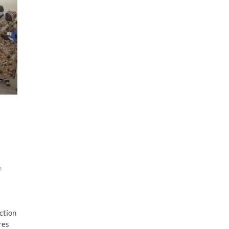
s
ection
res