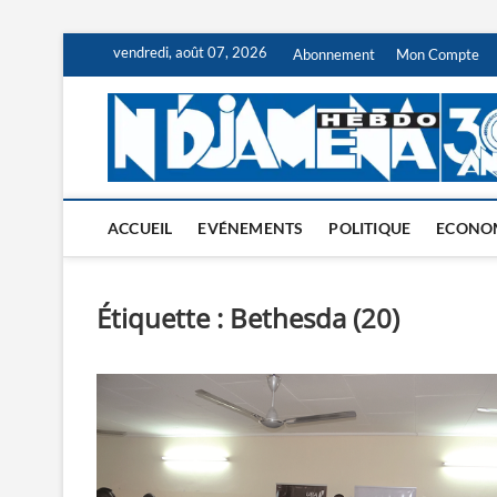
Skip
vendredi, août 07, 2026
Abonnement
Mon Compte
to
content
ACCUEIL
EVÉNEMENTS
POLITIQUE
ECONO
Étiquette :
Bethesda (20)