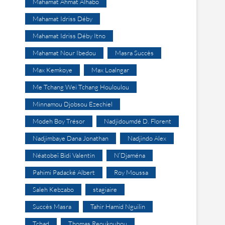
Mahamat Ahmat Alhabo
Mahamat Idriss Déby
Mahamat Idriss Déby Itno
Mahamat Nour Ibedou
Masra Succès
Max Kemkoye
Max Loalngar
Me Tchang Wei Tchang Houloulou
Minnamou Djobsou Ezechiel
Modeh Boy Trésor
Nadjidoumdé D. Florent
Nadjimbaye Dana Jonathan
Nadjindo Alex
Néatobeï Bidi Valentin
N’Djaména
Pahimi Padacké Albert
Roy Moussa
Saleh Kebzabo
stagiaire
Succès Masra
Tahir Hamid Nguilin
Tchad
Thomas Reoukoubou