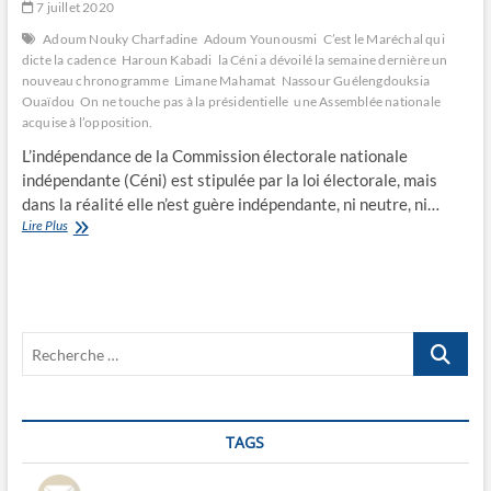
7 juillet 2020
Adoum Nouky Charfadine
Adoum Younousmi
C’est le Maréchal qui
dicte la cadence
Haroun Kabadi
la Céni a dévoilé la semaine dernière un
nouveau chronogramme
Limane Mahamat
Nassour Guélengdouksia
Ouaïdou
On ne touche pas à la présidentielle
une Assemblée nationale
acquise à l’opposition.
L’indépendance de la Commission électorale nationale
indépendante (Céni) est stipulée par la loi électorale, mais
dans la réalité elle n’est guère indépendante, ni neutre, ni…
C’est
Lire Plus
le
Maréchal
qui
dicte
la
Recherche
cadence
…
TAGS