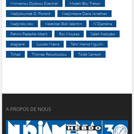
Minnamou Djobsou Ezechiel
Modeh Boy Trésor
Nadjidoumdé D. Florent
Nadjimbaye Dana Jonathan
Nadjindo Alex
Néatobeï Bidi Valentin
N’Djaména
Pahimi Padacké Albert
Roy Moussa
Saleh Kebzabo
stagiaire
Succès Masra
Tahir Hamid Nguilin
Tchad
Thomas Reoukoubou
Toïdé Samson
A PROPOS DE NOUS