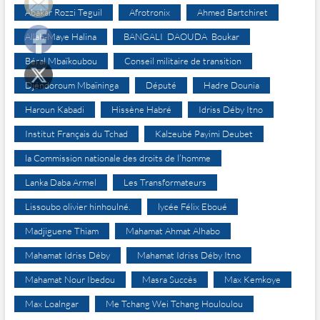
Abakar Rozzi Teguil
Afrotronix
Ahmed Bartchiret
Allah-Maye Halina
BANGALI DAOUDA Boukar
Béral Mbaïkoubou
Conseil militaire de transition
Djéndoroum Mbaïninga
Député
Hadre Dounia
Haroun Kabadi
Hissène Habré
Idriss Déby Itno
Institut Français du Tchad
Kalzeubé Payimi Deubet
la Commission nationale des droits de l’homme
Lanka Daba Armel
Les Transformateurs
Lissoubo olivier hinhoulné.
lycée Félix Eboué
Madjiguene Thiam
Mahamat Ahmat Alhabo
Mahamat Idriss Déby
Mahamat Idriss Déby Itno
Mahamat Nour Ibedou
Masra Succès
Max Kemkoye
Max Loalngar
Me Tchang Wei Tchang Houloulou