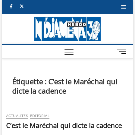
Skip
facebook
twitter
to
content
NDJAM
BI-HEBDO
HEBD
M
e
n
u
B
Étiquette :
C’est le Maréchal qui
u
dicte la cadence
t
t
o
n
ACTUALITÉS
EDITORIAL
C’est le Maréchal qui dicte la cadence