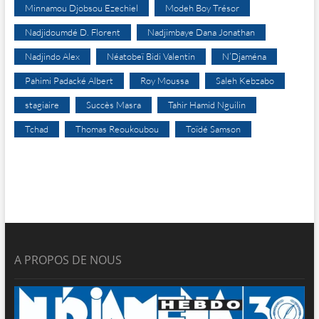
Minnamou Djobsou Ezechiel
Modeh Boy Trésor
Nadjidoumdé D. Florent
Nadjimbaye Dana Jonathan
Nadjindo Alex
Néatobeï Bidi Valentin
N’Djaména
Pahimi Padacké Albert
Roy Moussa
Saleh Kebzabo
stagiaire
Succès Masra
Tahir Hamid Nguilin
Tchad
Thomas Reoukoubou
Toïdé Samson
A PROPOS DE NOUS