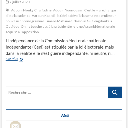
7 juillet 2020
Adoum Nouky Charfadine
Adoum Younousmi
C’est le Maréchal qui
dicte la cadence
Haroun Kabadi
la Céni a dévoilé la semaine dernière un
nouveau chronogramme
Limane Mahamat
Nassour Guélengdouksia
Ouaïdou
On ne touche pas à la présidentielle
une Assemblée nationale
acquise à l’opposition.
L’indépendance de la Commission électorale nationale
indépendante (Céni) est stipulée par la loi électorale, mais
dans la réalité elle n’est guère indépendante, ni neutre, ni…
C’est
Lire Plus
le
Maréchal
qui
dicte
la
Recherche
cadence
…
TAGS