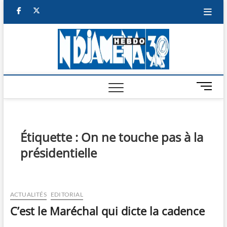
Skip
facebook
twitter
to
content
NDJAM
BI-HEBDO
HEBD
M
e
n
u
B
Étiquette :
On ne touche pas à la
u
présidentielle
t
t
o
n
ACTUALITÉS
EDITORIAL
C’est le Maréchal qui dicte la cadence