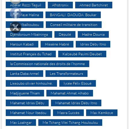
Abakar Rozzi Teguil
Afrotronix
Ahmed Bartchiret
Allah-Maye Halina
BANGALI DAOUDA Boukar
Béral Mbaïkoubou
Conseil militaire de transition
Djéndoroum Mbaïninga
Député
Hadre Dounia
Haroun Kabadi
Hissène Habré
Idriss Déby Itno
Institut Français du Tchad
Kalzeubé Payimi Deubet
la Commission nationale des droits de l’homme
Lanka Daba Armel
Les Transformateurs
Lissoubo olivier hinhoulné.
lycée Félix Eboué
Madjiguene Thiam
Mahamat Ahmat Alhabo
Mahamat Idriss Déby
Mahamat Idriss Déby Itno
Mahamat Nour Ibedou
Masra Succès
Max Kemkoye
Max Loalngar
Me Tchang Wei Tchang Houloulou