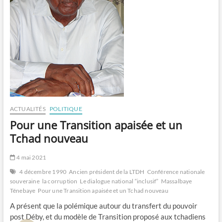
ACTUALITÉS
POLITIQUE
Pour une Transition apaisée et un
Tchad nouveau
4 mai 2021
4 décembre 1990
Ancien président de la LTDH
Conférence nationale
souveraine
la corruption
Le dialogue national “inclusif”
Massalbaye
Ténebaye
Pour une Transition apaisée et un Tchad nouveau
A présent que la polémique autour du transfert du pouvoir
post Déby, et du modèle de Transition proposé aux tchadiens