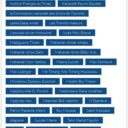
Institut Français du Tchad
Kalzeubé Payimi Deubet
la Commission nationale des droits de l’homme
Lanka Daba Armel
Les Transformateurs
Lissoubo olivier hinhoulné.
lycée Félix Eboué
Madjiguene Thiam
Mahamat Ahmat Alhabo
Mahamat Idriss Déby
Mahamat Idriss Déby Itno
Mahamat Nour Ibedou
Masra Succès
Max Kemkoye
Max Loalngar
Me Tchang Wei Tchang Houloulou
Minnamou Djobsou Ezechiel
Modeh Boy Trésor
Nadjidoumdé D. Florent
Nadjimbaye Dana Jonathan
Nadjindo Alex
Néatobeï Bidi Valentin
N’Djaména
Pahimi Padacké Albert
Roy Moussa
Saleh Kebzabo
stagiaire
Succès Masra
Tahir Hamid Nguilin