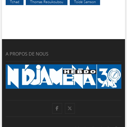
Tchad
Thomas Reoukoubou
Toïdé Samson
A PROPOS DE NOUS
facebook
twitter