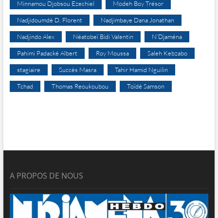
Minnamou Djobsou Ezechiel
Modeh Boy Trésor
Nadjidoumdé D. Florent
Nadjimbaye Dana Jonathan
Nadjindo Alex
Néatobeï Bidi Valentin
N’Djaména
Pahimi Padacké Albert
Roy Moussa
Saleh Kebzabo
stagiaire
Succès Masra
Tahir Hamid Nguilin
Tchad
Thomas Reoukoubou
Toïdé Samson
A PROPOS DE NOUS