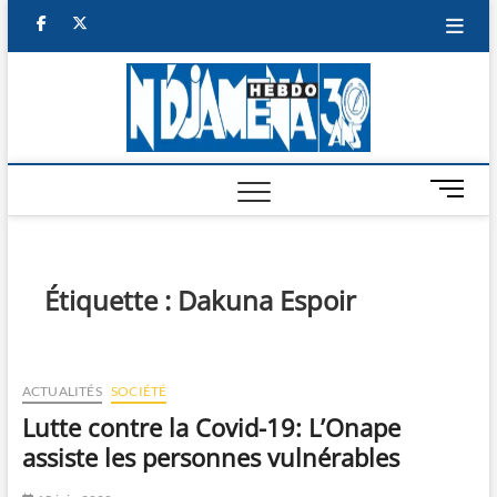
Skip
facebook
twitter
to
content
NDJAM
BI-HEBDO
HEBD
M
e
n
u
B
Étiquette :
Dakuna Espoir
u
t
t
o
ACTUALITÉS
SOCIÉTÉ
n
Lutte contre la Covid-19: L’Onape
assiste les personnes vulnérables