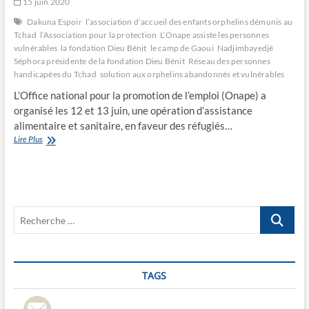
15 juin 2020
Dakuna Espoir
l’association d’accueil des enfants orphelins démunis au
Tchad
l’Association pour la protection
L’Onape assiste les personnes
vulnérables
la fondation Dieu Bénit
le camp de Gaoui
Nadjimbayedjé
Séphora présidente de la fondation Dieu Bénit
Réseau des personnes
handicapées du Tchad
solution aux orphelins abandonnés et vulnérables
L’Office national pour la promotion de l’emploi (Onape) a
organisé les 12 et 13 juin, une opération d’assistance
alimentaire et sanitaire, en faveur des réfugiés…
Lutte
Lire Plus
contre
la
Covid-
19:
L’Onape
Recherche
assiste
les
…
personnes
vulnérables
TAGS