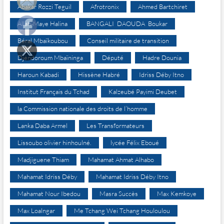
Abakar Rozzi Teguil
Afrotronix
Ahmed Bartchiret
Allah-Maye Halina
BANGALI DAOUDA Boukar
Béral Mbaïkoubou
Conseil militaire de transition
Djéndoroum Mbaïninga
Député
Hadre Dounia
Haroun Kabadi
Hissène Habré
Idriss Déby Itno
Institut Français du Tchad
Kalzeubé Payimi Deubet
la Commission nationale des droits de l’homme
Lanka Daba Armel
Les Transformateurs
Lissoubo olivier hinhoulné.
lycée Félix Eboué
Madjiguene Thiam
Mahamat Ahmat Alhabo
Mahamat Idriss Déby
Mahamat Idriss Déby Itno
Mahamat Nour Ibedou
Masra Succès
Max Kemkoye
Max Loalngar
Me Tchang Wei Tchang Houloulou