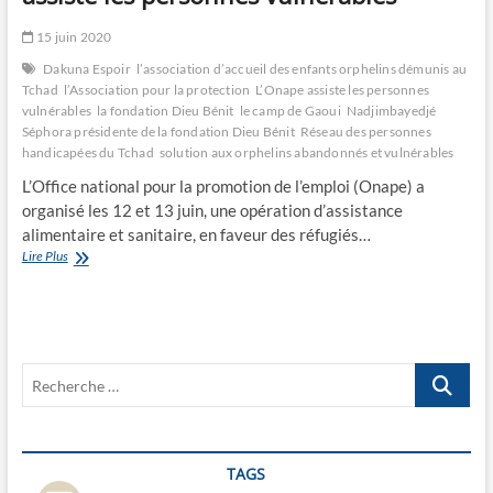
15 juin 2020
Dakuna Espoir
l’association d’accueil des enfants orphelins démunis au
Tchad
l’Association pour la protection
L’Onape assiste les personnes
vulnérables
la fondation Dieu Bénit
le camp de Gaoui
Nadjimbayedjé
Séphora présidente de la fondation Dieu Bénit
Réseau des personnes
handicapées du Tchad
solution aux orphelins abandonnés et vulnérables
L’Office national pour la promotion de l’emploi (Onape) a
organisé les 12 et 13 juin, une opération d’assistance
alimentaire et sanitaire, en faveur des réfugiés…
Lutte
Lire Plus
contre
la
Covid-
19:
L’Onape
Recherche
assiste
les
…
personnes
vulnérables
TAGS