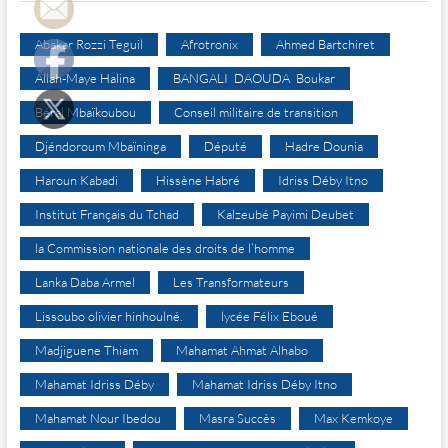
Abakar Rozzi Teguil
Afrotronix
Ahmed Bartchiret
Allah-Maye Halina
BANGALI DAOUDA Boukar
Béral Mbaïkoubou
Conseil militaire de transition
Djéndoroum Mbaïninga
Député
Hadre Dounia
Haroun Kabadi
Hissène Habré
Idriss Déby Itno
Institut Français du Tchad
Kalzeubé Payimi Deubet
la Commission nationale des droits de l’homme
Lanka Daba Armel
Les Transformateurs
Lissoubo olivier hinhoulné.
lycée Félix Eboué
Madjiguene Thiam
Mahamat Ahmat Alhabo
Mahamat Idriss Déby
Mahamat Idriss Déby Itno
Mahamat Nour Ibedou
Masra Succès
Max Kemkoye