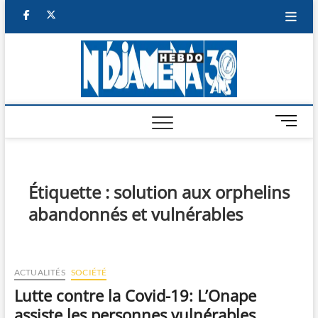
Skip
facebook
twitter
to
content
NDJAM
BI-HEBDO
HEBD
M
e
n
u
B
Étiquette :
solution aux orphelins
u
abandonnés et vulnérables
t
t
o
n
ACTUALITÉS
SOCIÉTÉ
Lutte contre la Covid-19: L’Onape
assiste les personnes vulnérables