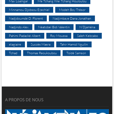
Max Loalngar
Me Tchang Wei Tchang Houloulou
Minnamou Djobsou Ezechiel
Modeh Boy Trésor
Nadjidoumdé D. Florent
Nadjimbaye Dana Jonathan
Nadjindo Alex
Néatobeï Bidi Valentin
N’Djaména
Pahimi Padacké Albert
Roy Moussa
Saleh Kebzabo
stagiaire
Succès Masra
Tahir Hamid Nguilin
Tchad
Thomas Reoukoubou
Toïdé Samson
A PROPOS DE NOUS