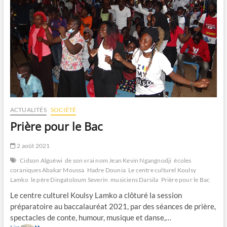
ACTUALITÉS
SOCIÉTÉ
Prière pour le Bac
2 août 2021
Cidson Alguéwi
de son vrai nom Jean Kevin Ngangnodji
écoles
coraniques Abakar Moussa
Hadre Dounia
Le centre culturel Koulsy
Lamko
le père Dingatoloum Severin
musiciens Darsila
Prière pour le Bac
Le centre culturel Koulsy Lamko a clôturé la session
préparatoire au baccalauréat 2021, par des séances de prière,
spectacles de conte, humour, musique et danse,…
Prière