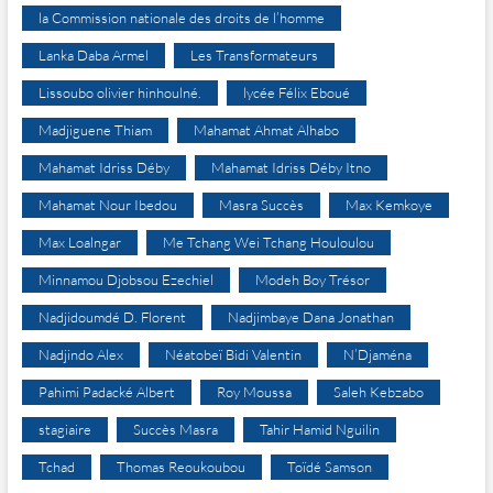
la Commission nationale des droits de l’homme
Lanka Daba Armel
Les Transformateurs
Lissoubo olivier hinhoulné.
lycée Félix Eboué
Madjiguene Thiam
Mahamat Ahmat Alhabo
Mahamat Idriss Déby
Mahamat Idriss Déby Itno
Mahamat Nour Ibedou
Masra Succès
Max Kemkoye
Max Loalngar
Me Tchang Wei Tchang Houloulou
Minnamou Djobsou Ezechiel
Modeh Boy Trésor
Nadjidoumdé D. Florent
Nadjimbaye Dana Jonathan
Nadjindo Alex
Néatobeï Bidi Valentin
N’Djaména
Pahimi Padacké Albert
Roy Moussa
Saleh Kebzabo
stagiaire
Succès Masra
Tahir Hamid Nguilin
Tchad
Thomas Reoukoubou
Toïdé Samson