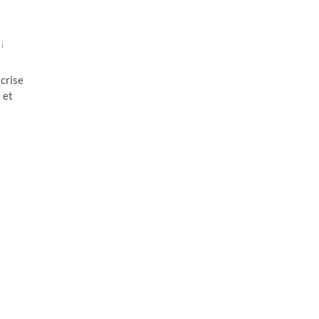
i
 crise
 et