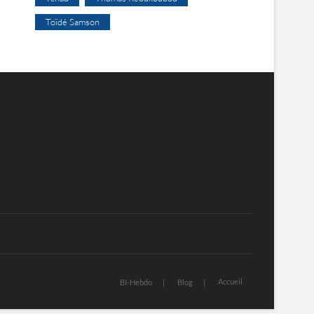
Toïdé Samson
Accueil
BI-Hebdo
Blog