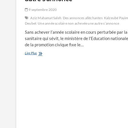
9 septembre 2020
Aziz Mahamat Saleh
Des annonces alléchantes
Kalzeubé Payim
Deubet
Une année scolaire non achevée une autre s’annonce
Sans achever l’année scolaire en cours perturbée par la
sanitaire qui sévit, le ministère de l’Education nationale
de la promotion civique fixe le…
Une
Lire Plus
année
scolaire
non
achevée,
une
autre
s’annonce