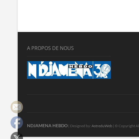
A PROPOS DE NOUS
NDJAMENA HEBDO
| Designed by:
AstreduWeb
| © Copyright Al