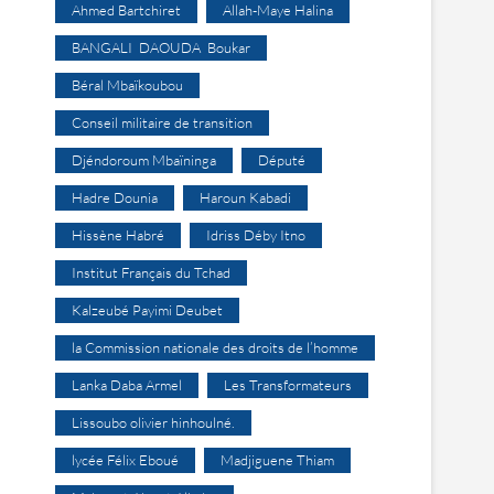
Ahmed Bartchiret
Allah-Maye Halina
BANGALI DAOUDA Boukar
Béral Mbaïkoubou
Conseil militaire de transition
Djéndoroum Mbaïninga
Député
Hadre Dounia
Haroun Kabadi
Hissène Habré
Idriss Déby Itno
Institut Français du Tchad
Kalzeubé Payimi Deubet
la Commission nationale des droits de l’homme
Lanka Daba Armel
Les Transformateurs
Lissoubo olivier hinhoulné.
lycée Félix Eboué
Madjiguene Thiam