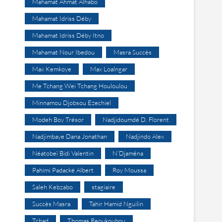
Mahamat Ahmat Alhabo
Mahamat Idriss Déby
Mahamat Idriss Déby Itno
Mahamat Nour Ibedou
Masra Succès
Max Kemkoye
Max Loalngar
Me Tchang Wei Tchang Houloulou
Minnamou Djobsou Ezechiel
Modeh Boy Trésor
Nadjidoumdé D. Florent
Nadjimbaye Dana Jonathan
Nadjindo Alex
Néatobeï Bidi Valentin
N’Djaména
Pahimi Padacké Albert
Roy Moussa
Saleh Kebzabo
stagiaire
Succès Masra
Tahir Hamid Nguilin
Tchad
Thomas Reoukoubou