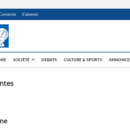
Connecter
S’abonner
NDJAMENA HEBDO
BI-HEBDO
MIE
SOCIÉTÉ
DEBATS
CULTURE & SPORTS
ANNONCE
ntes
une