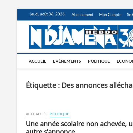
Skip
jeudi, août 06, 2026
Abonnement
Mon Compte
Se 
to
content
ACCUEIL
EVÉNEMENTS
POLITIQUE
ECONO
Étiquette :
Des annonces allécha
ACTUALITÉS
POLITIQUE
Une année scolaire non achevée, 
autre s’annonce