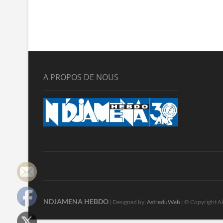
A PROPOS DE NOUS
NDJAMENA HEBDO
| Designed by:
AstreduWeb
| © Copyright Al