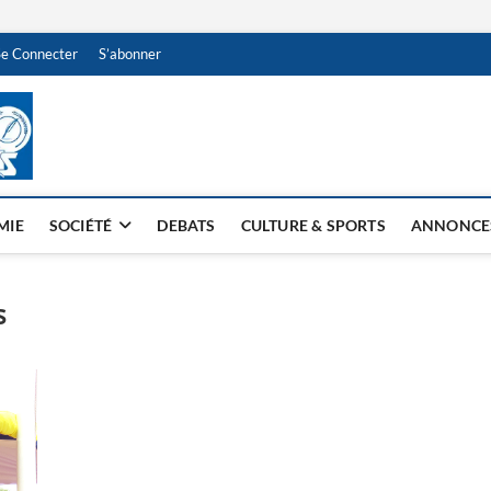
Se Connecter
S’abonner
NDJAMENA HEBDO
BI-HEBDO
MIE
SOCIÉTÉ
DEBATS
CULTURE & SPORTS
ANNONCE
s