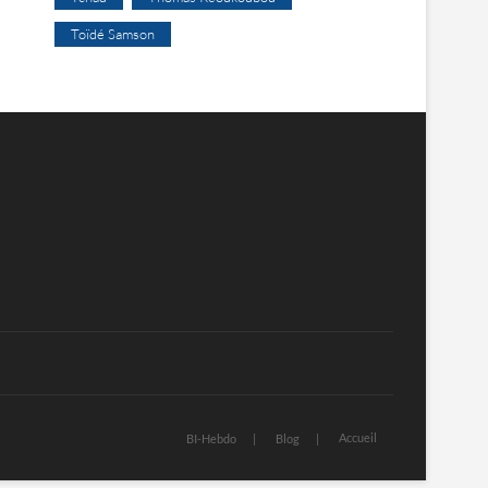
Toïdé Samson
Accueil
BI-Hebdo
Blog