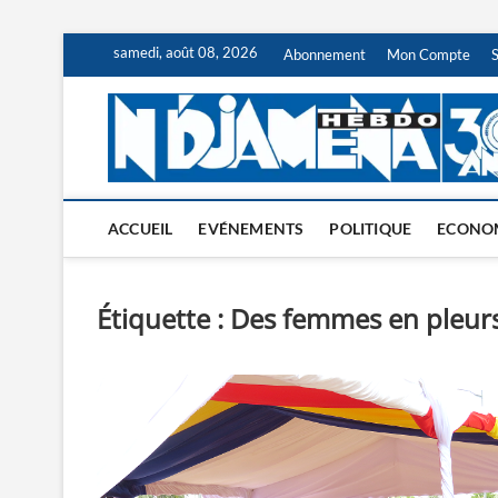
Skip
samedi, août 08, 2026
Abonnement
Mon Compte
to
content
ACCUEIL
EVÉNEMENTS
POLITIQUE
ECONO
Étiquette :
Des femmes en pleur