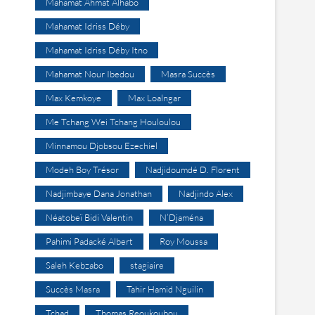
Mahamat Ahmat Alhabo
Mahamat Idriss Déby
Mahamat Idriss Déby Itno
Mahamat Nour Ibedou
Masra Succès
Max Kemkoye
Max Loalngar
Me Tchang Wei Tchang Houloulou
Minnamou Djobsou Ezechiel
Modeh Boy Trésor
Nadjidoumdé D. Florent
Nadjimbaye Dana Jonathan
Nadjindo Alex
Néatobeï Bidi Valentin
N’Djaména
Pahimi Padacké Albert
Roy Moussa
Saleh Kebzabo
stagiaire
Succès Masra
Tahir Hamid Nguilin
Tchad
Thomas Reoukoubou