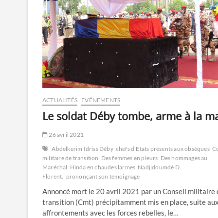
ACTUALITÉS
EVÉNEMENTS
Le soldat Déby tombe, arme à la m
26 avril 2021
Abdelkerim Idriss Déby
chefs d'Etats présents aux obsèques
Co
militaire de transition
Des femmes en pleurs
Des hommages au
Maréchal
Hinda en chaudes larmes
Nadjidoumdé D.
Florent.
prononçant son témoignage
Annoncé mort le 20 avril 2021 par un Conseil militaire 
transition (Cmt) précipitamment mis en place, suite au
affrontements avec les forces rebelles, le…