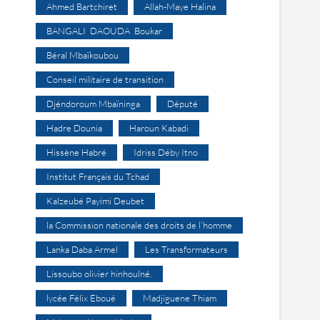
Ahmed Bartchiret
Allah-Maye Halina
BANGALI DAOUDA Boukar
Béral Mbaïkoubou
Conseil militaire de transition
Djéndoroum Mbaïninga
Député
Hadre Dounia
Haroun Kabadi
Hissène Habré
Idriss Déby Itno
Institut Français du Tchad
Kalzeubé Payimi Deubet
la Commission nationale des droits de l’homme
Lanka Daba Armel
Les Transformateurs
Lissoubo olivier hinhoulné.
lycée Félix Eboué
Madjiguene Thiam