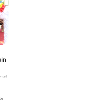
ain
nseil
de
x