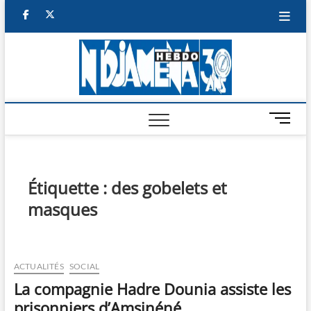
Skip
facebook
twitter
to
content
NDJAM
BI-HEBDO
HEBD
M
e
n
u
B
Étiquette :
des gobelets et
u
masques
t
t
o
n
ACTUALITÉS
SOCIAL
La compagnie Hadre Dounia assiste les
prisonniers d’Amsinéné