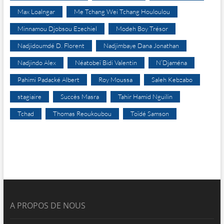
Max Loalngar
Me Tchang Wei Tchang Houloulou
Minnamou Djobsou Ezechiel
Modeh Boy Trésor
Nadjidoumdé D. Florent
Nadjimbaye Dana Jonathan
Nadjindo Alex
Néatobeï Bidi Valentin
N’Djaména
Pahimi Padacké Albert
Roy Moussa
Saleh Kebzabo
stagiaire
Succès Masra
Tahir Hamid Nguilin
Tchad
Thomas Reoukoubou
Toïdé Samson
A PROPOS DE NOUS