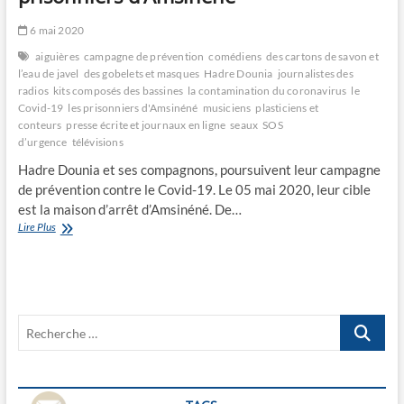
6 mai 2020
aiguières
campagne de prévention
comédiens
des cartons de savon et
l’eau de javel
des gobelets et masques
Hadre Dounia
journalistes des
radios
kits composés des bassines
la contamination du coronavirus
le
Covid-19
les prisonniers d'Amsinéné
musiciens
plasticiens et
conteurs
presse écrite et journaux en ligne
seaux
SOS
d’urgence
télévisions
Hadre Dounia et ses compagnons, poursuivent leur campagne
de prévention contre le Covid-19. Le 05 mai 2020, leur cible
est la maison d’arrêt d’Amsinéné. De…
La
Lire Plus
compagnie
Hadre
Dounia
assiste
les
Recherche
prisonniers
d’Amsinéné
…