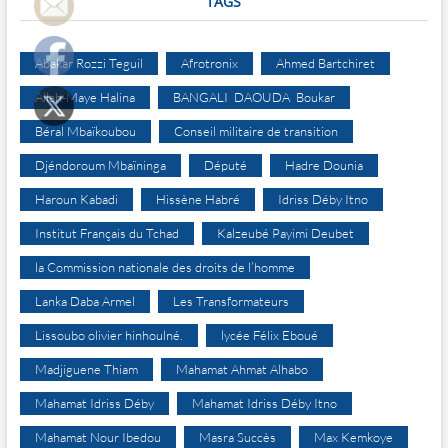
TAGS
Abakar Rozzi Teguil
Afrotronix
Ahmed Bartchiret
Allah-Maye Halina
BANGALI DAOUDA Boukar
Béral Mbaïkoubou
Conseil militaire de transition
Djéndoroum Mbaïninga
Député
Hadre Dounia
Haroun Kabadi
Hissène Habré
Idriss Déby Itno
Institut Français du Tchad
Kalzeubé Payimi Deubet
la Commission nationale des droits de l’homme
Lanka Daba Armel
Les Transformateurs
Lissoubo olivier hinhoulné.
lycée Félix Eboué
Madjiguene Thiam
Mahamat Ahmat Alhabo
Mahamat Idriss Déby
Mahamat Idriss Déby Itno
Mahamat Nour Ibedou
Masra Succès
Max Kemkoye