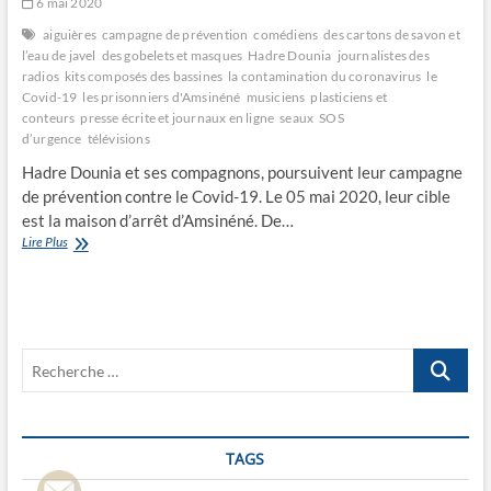
6 mai 2020
aiguières
campagne de prévention
comédiens
des cartons de savon et
l’eau de javel
des gobelets et masques
Hadre Dounia
journalistes des
radios
kits composés des bassines
la contamination du coronavirus
le
Covid-19
les prisonniers d'Amsinéné
musiciens
plasticiens et
conteurs
presse écrite et journaux en ligne
seaux
SOS
d’urgence
télévisions
Hadre Dounia et ses compagnons, poursuivent leur campagne
de prévention contre le Covid-19. Le 05 mai 2020, leur cible
est la maison d’arrêt d’Amsinéné. De…
La
Lire Plus
compagnie
Hadre
Dounia
assiste
les
Recherche
prisonniers
d’Amsinéné
…
TAGS