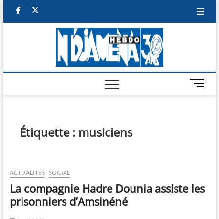
Skip
facebook
twitter
to
content
NDJAM
BI-HEBDO
HEBD
M
e
n
u
B
Étiquette :
musiciens
u
t
t
o
ACTUALITÉS
SOCIAL
n
La compagnie Hadre Dounia assiste les
prisonniers d’Amsinéné