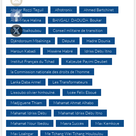
Abakar Rozzi Teguil
Afrotronix
Ahmed Bartchiret
Allah-Maye Halina
BANGALI DAOUDA Boukar
Béral Mbaïkoubou
Conseil militaire de transition
Djéndoroum Mbaïninga
Député
Hadre Dounia
Haroun Kabadi
Hissène Habré
Idriss Déby Itno
Institut Français du Tchad
Kalzeubé Payimi Deubet
la Commission nationale des droits de l’homme
Lanka Daba Armel
Les Transformateurs
Lissoubo olivier hinhoulné.
lycée Félix Eboué
Madjiguene Thiam
Mahamat Ahmat Alhabo
Mahamat Idriss Déby
Mahamat Idriss Déby Itno
Mahamat Nour Ibedou
Masra Succès
Max Kemkoye
Max Loalngar
Me Tchang Wei Tchang Houloulou