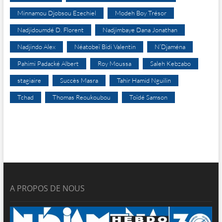
Minnamou Djobsou Ezechiel
Modeh Boy Trésor
Nadjidoumdé D. Florent
Nadjimbaye Dana Jonathan
Nadjindo Alex
Néatobeï Bidi Valentin
N’Djaména
Pahimi Padacké Albert
Roy Moussa
Saleh Kebzabo
stagiaire
Succès Masra
Tahir Hamid Nguilin
Tchad
Thomas Reoukoubou
Toïdé Samson
A PROPOS DE NOUS