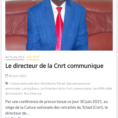
ACTUALITÉS
SOCIÉTÉ
Le directeur de la Cnrt communique
30 juin 2021
Caisse nationale des retraités du Tchad
Des perspectives
annoncées
Laring Baou
Le directeur de la Cnrt communique
Les difficultés
de la maison
Roy Moussa
Par une conférence de presse tenue ce jour 30 juin 2021, au
siège de la Caisse nationale des retraités du Tchad (Cnrt), le
directeur de…
Le