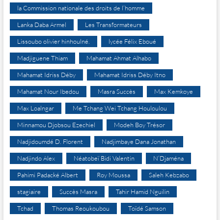
la Commission nationale des droits de l’homme
Lanka Daba Armel
Les Transformateurs
Lissoubo olivier hinhoulné.
lycée Félix Eboué
Madjiguene Thiam
Mahamat Ahmat Alhabo
Mahamat Idriss Déby
Mahamat Idriss Déby Itno
Mahamat Nour Ibedou
Masra Succès
Max Kemkoye
Max Loalngar
Me Tchang Wei Tchang Houloulou
Minnamou Djobsou Ezechiel
Modeh Boy Trésor
Nadjidoumdé D. Florent
Nadjimbaye Dana Jonathan
Nadjindo Alex
Néatobeï Bidi Valentin
N’Djaména
Pahimi Padacké Albert
Roy Moussa
Saleh Kebzabo
stagiaire
Succès Masra
Tahir Hamid Nguilin
Tchad
Thomas Reoukoubou
Toïdé Samson