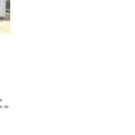
-
ne
ic de