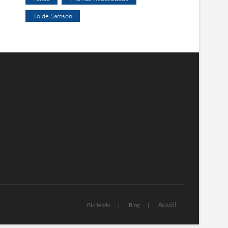
Toïdé Samson
Accueil
BI-Hebdo
Blog