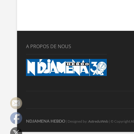
A PROPOS DE NOUS
NDJAMENA HEBDO
| Designed by:
AstreduWeb
| © Copyright Al