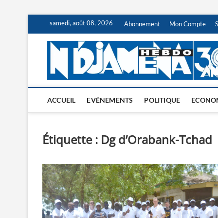
Skip
samedi, août 08, 2026
Abonnement
Mon Compte
to
content
ACCUEIL
EVÉNEMENTS
POLITIQUE
ECONO
Étiquette :
Dg d’Orabank-Tchad