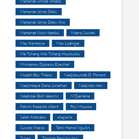
Mahamat Ahmat Alhabo
Mahamat Idriss Déby
Mahamat Idriss Déby Itno
Mahamat Nour Ibedou
Masra Succès
Max Kemkoye
Max Loalngar
Me Tchang Wei Tchang Houloulou
Minnamou Djobsou Ezechiel
Modeh Boy Trésor
Nadjidoumdé D. Florent
Nadjimbaye Dana Jonathan
Nadjindo Alex
Néatobeï Bidi Valentin
N’Djaména
Pahimi Padacké Albert
Roy Moussa
Saleh Kebzabo
stagiaire
Succès Masra
Tahir Hamid Nguilin
Tchad
Thomas Reoukoubou