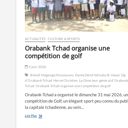
ACTUALITÉS
CULTURE & SPORTS
Orabank Tchad organise une
compétition de golf
3 juin 2026
Biendi Maganga Moussavou
Dame Déné Ndouba B. Hapsi
Dg
d’Orabank-Tchad
Hervé Christien
Le Directeur général d’Orabank
Tchad
Orabank Tchad organise une compétition de golf
Orabank-Tchad a organisé le dimanche 31 mai 2026, u
compétition de Golf, un élégant sport peu connu du publ
la capitale tchadienne, au sein…
Orabank
Lire Plus
Tchad
organise