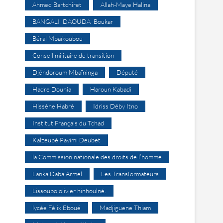
Ahmed Bartchiret
Allah-Maye Halina
BANGALI DAOUDA Boukar
Béral Mbaïkoubou
Conseil militaire de transition
Djéndoroum Mbaïninga
Député
Hadre Dounia
Haroun Kabadi
Hissène Habré
Idriss Déby Itno
Institut Français du Tchad
Kalzeubé Payimi Deubet
la Commission nationale des droits de l’homme
Lanka Daba Armel
Les Transformateurs
Lissoubo olivier hinhoulné.
lycée Félix Eboué
Madjiguene Thiam