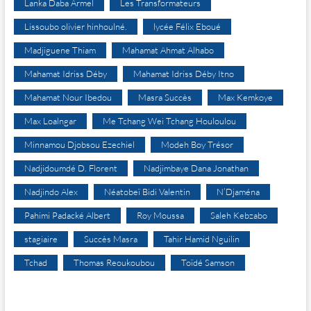
Lanka Daba Armel
Les Transformateurs
Lissoubo olivier hinhoulné.
lycée Félix Eboué
Madjiguene Thiam
Mahamat Ahmat Alhabo
Mahamat Idriss Déby
Mahamat Idriss Déby Itno
Mahamat Nour Ibedou
Masra Succès
Max Kemkoye
Max Loalngar
Me Tchang Wei Tchang Houloulou
Minnamou Djobsou Ezechiel
Modeh Boy Trésor
Nadjidoumdé D. Florent
Nadjimbaye Dana Jonathan
Nadjindo Alex
Néatobeï Bidi Valentin
N’Djaména
Pahimi Padacké Albert
Roy Moussa
Saleh Kebzabo
stagiaire
Succès Masra
Tahir Hamid Nguilin
Tchad
Thomas Reoukoubou
Toïdé Samson