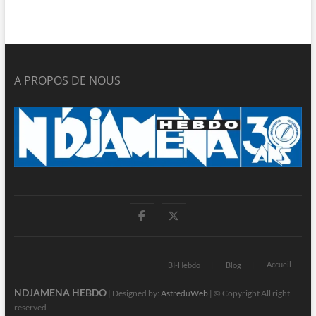
A PROPOS DE NOUS
facebook
twitter
Accueil
BI-Hebdo
Blog
NDJAMENA HEBDO
| Designed by:
AstreduWeb
| © Copyright All right
reserved