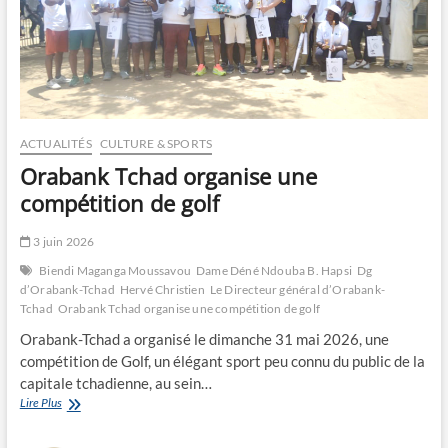
ACTUALITÉS
CULTURE & SPORTS
Orabank Tchad organise une
compétition de golf
3 juin 2026
Biendi Maganga Moussavou
Dame Déné Ndouba B. Hapsi
Dg
d’Orabank-Tchad
Hervé Christien
Le Directeur général d’Orabank-
Tchad
Orabank Tchad organise une compétition de golf
Orabank-Tchad a organisé le dimanche 31 mai 2026, une
compétition de Golf, un élégant sport peu connu du public de la
capitale tchadienne, au sein…
Orabank
Lire Plus
Tchad
organise