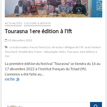
ACTUALITÉS
CULTURE & SPORTS
Tourasna 1ere édition à l’Ift
10 décembre 2022
coordonnateur Feussi Tene Guy
directeur délégué de l’Ift
Jean-Hubert
Touchard
Modeh Boy Trésor
Ndoudjalar Alida
Tourasna 1ere édition à
l’Ift
La première édition du festival “Tourasna” se tiendra du 16 au
17 décembre 2022 à l’Institut français du Tchad (Ift).
L’annonce a été faite au…
Tourasna
Lire Plus
1ere
édition
à
l’Ift
Recherche