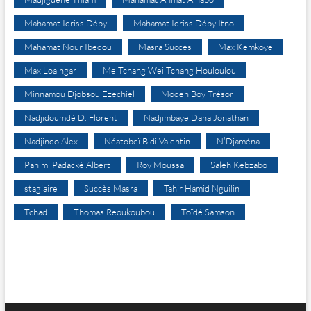
Mahamat Idriss Déby
Mahamat Idriss Déby Itno
Mahamat Nour Ibedou
Masra Succès
Max Kemkoye
Max Loalngar
Me Tchang Wei Tchang Houloulou
Minnamou Djobsou Ezechiel
Modeh Boy Trésor
Nadjidoumdé D. Florent
Nadjimbaye Dana Jonathan
Nadjindo Alex
Néatobeï Bidi Valentin
N’Djaména
Pahimi Padacké Albert
Roy Moussa
Saleh Kebzabo
stagiaire
Succès Masra
Tahir Hamid Nguilin
Tchad
Thomas Reoukoubou
Toïdé Samson