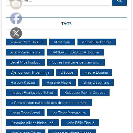
…
TAGS
Abakar Rozzi Teguil
Afrotronix
Ahmed Bartchiret
Allah-Maye Halina
BANGALI DAOUDA Boukar
Béral Mbaïkoubou
Conseil militaire de transition
Djéndoroum Mbaïninga
Député
Hadre Dounia
Haroun Kabadi
Hissène Habré
Idriss Déby Itno
Institut Français du Tchad
Kalzeubé Payimi Deubet
la Commission nationale des droits de l’homme
Lanka Daba Armel
Les Transformateurs
Lissoubo olivier hinhoulné.
lycée Félix Eboué
Madjiguene Thiam
Mahamat Ahmat Alhabo