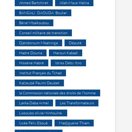
Ahmed Bartchiret
Allah-Maye Halina
BANGALI DAOUDA Boukar
Béral Mbaïkoubou
Conseil militaire de transition
Djéndoroum Mbaïninga
Député
Hadre Dounia
Haroun Kabadi
Hissène Habré
Idriss Déby Itno
Institut Français du Tchad
Kalzeubé Payimi Deubet
la Commission nationale des droits de l’homme
Lanka Daba Armel
Les Transformateurs
Lissoubo olivier hinhoulné.
lycée Félix Eboué
Madjiguene Thiam