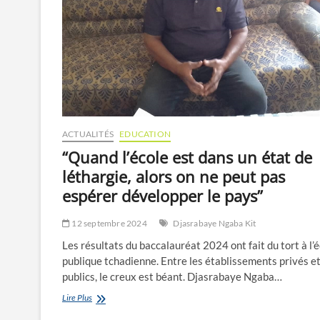
ACTUALITÉS
EDUCATION
“Quand l’école est dans un état de
léthargie, alors on ne peut pas
espérer développer le pays”
12 septembre 2024
Djasrabaye Ngaba Kit
Les résultats du baccalauréat 2024 ont fait du tort à l’
publique tchadienne. Entre les établissements privés e
publics, le creux est béant. Djasrabaye Ngaba…
“Quand
Lire Plus
l’école