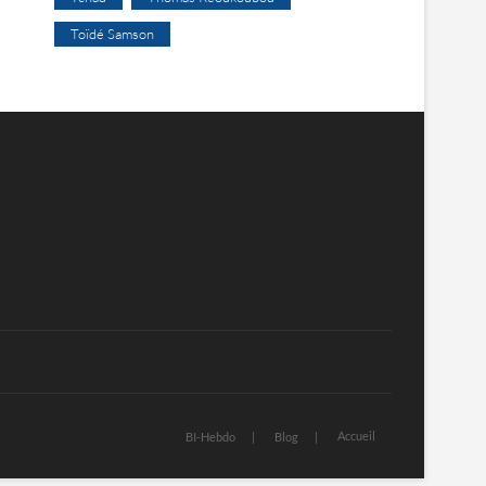
Toïdé Samson
Accueil
BI-Hebdo
Blog