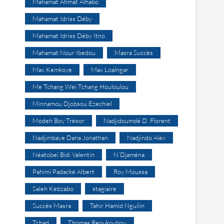
Mahamat Ahmat Alhabo
Mahamat Idriss Déby
Mahamat Idriss Déby Itno
Mahamat Nour Ibedou
Masra Succès
Max Kemkoye
Max Loalngar
Me Tchang Wei Tchang Houloulou
Minnamou Djobsou Ezechiel
Modeh Boy Trésor
Nadjidoumdé D. Florent
Nadjimbaye Dana Jonathan
Nadjindo Alex
Néatobeï Bidi Valentin
N’Djaména
Pahimi Padacké Albert
Roy Moussa
Saleh Kebzabo
stagiaire
Succès Masra
Tahir Hamid Nguilin
Tchad
Thomas Reoukoubou