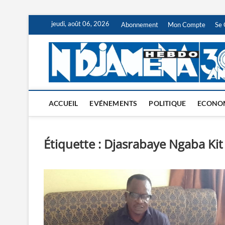
Skip
jeudi, août 06, 2026
Abonnement
Mon Compte
Se 
to
content
ACCUEIL
EVÉNEMENTS
POLITIQUE
ECONO
Étiquette :
Djasrabaye Ngaba Kit