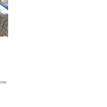
école
t