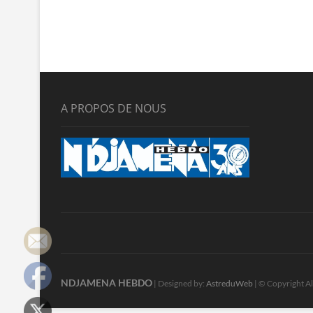
A PROPOS DE NOUS
NDJAMENA HEBDO
| Designed by:
AstreduWeb
| © Copyright Al