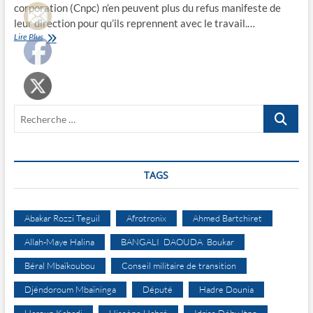
corporation (Cnpc) n’en peuvent plus du refus manifeste de
leur direction pour qu’ils reprennent avec le travail.…
Les
Lire Plus
employés
de
la
Cnpc
craignent
Recherche
un
licenciement
…
tacite
TAGS
Abakar Rozzi Teguil
Afrotronix
Ahmed Bartchiret
Allah-Maye Halina
BANGALI DAOUDA Boukar
Béral Mbaïkoubou
Conseil militaire de transition
Djéndoroum Mbaïninga
Député
Hadre Dounia