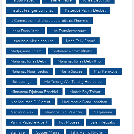
Haroun Kabadi
Hissène Habré
Idriss Déby Itno
Institut Français du Tchad
Kalzeubé Payimi Deubet
la Commission nationale des droits de l’homme
Lanka Daba Armel
Les Transformateurs
Lissoubo olivier hinhoulné.
lycée Félix Eboué
Madjiguene Thiam
Mahamat Ahmat Alhabo
Mahamat Idriss Déby
Mahamat Idriss Déby Itno
Mahamat Nour Ibedou
Masra Succès
Max Kemkoye
Max Loalngar
Me Tchang Wei Tchang Houloulou
Minnamou Djobsou Ezechiel
Modeh Boy Trésor
Nadjidoumdé D. Florent
Nadjimbaye Dana Jonathan
Nadjindo Alex
Néatobeï Bidi Valentin
N’Djaména
Pahimi Padacké Albert
Roy Moussa
Saleh Kebzabo
stagiaire
Succès Masra
Tahir Hamid Nguilin