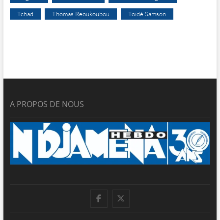
Tchad
Thomas Reoukoubou
Toïdé Samson
A PROPOS DE NOUS
facebook
twitter