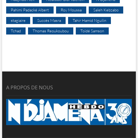
Pahimi Padacké Albert
Roy Moussa
Saleh Kebzabo
stagiaire
Succès Masra
Tahir Hamid Nguilin
Tchad
Thomas Reoukoubou
Toïdé Samson
A PROPOS DE NOUS