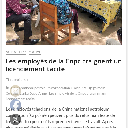
ACTUALITÉS
SOCIAL
Les employés de la Cnpc craignent un
licenciement tacite
12 mai 2021
China national petroleum corporation
Covid-19
Djégolmem
Célestin
Lanka Daba Armel
Les employés de la Cnpc craignent un
licenciement tacite
Les employés tchadiens de la China national petroleum
corporation (Cnpc) n’en peuvent plus du refus manifeste de
leur direction pour qu’ils reprennent avec le travail. Après
plusieurs médiations et correspondances infructueuses à la