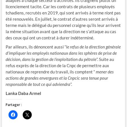
adaptés à chaque secteur d’activités. Ils craignent plutôt un
licenciement tacite. Car les contrats de plusieurs employés
tchadiens, recrutés en 2019, qui sont arrivés à terme n’ont pas
été renouvelés. En juillet, le contrat d’autres seront arrivés à
terme mais le délégué du personnel craigne qu’ils leur arrivent
la même situation avant que la direction ne s’attaque au cas
des ceux qui ont un contrat à durer indéterminé.
Par ailleurs, ils dénoncent aussi “
le refus de la direction générale
d’impliquer les employés nationaux dans les sphères de prise de
décision, dans la gestion de l’exploitation du pétrole
”. Suite au
refus exprès de la direction de la Cnpc de permettre aux
nationaux de reprendre du travail, ils comptent “
mener des
actions de grandes envergures et la Cnpcic sera tenue pour
responsable de tout ce qui adviendra
”.
Lanka Daba Armel
Partager :
C
C
l
l
i
i
q
q