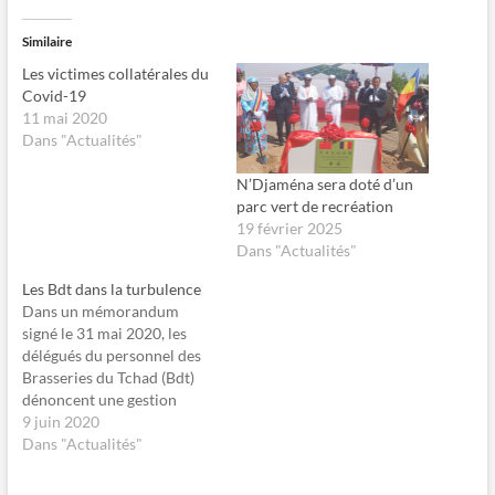
u
u
e
e
z
r
Similaire
p
p
o
o
Les victimes collatérales du
u
u
r
r
Covid-19
p
p
11 mai 2020
a
a
r
r
Dans "Actualités"
t
t
a
a
g
g
N’Djaména sera doté d’un
e
e
parc vert de recréation
r
r
s
s
19 février 2025
u
u
Dans "Actualités"
r
r
F
X
a
(
Les Bdt dans la turbulence
c
o
e
u
Dans un mémorandum
b
v
signé le 31 mai 2020, les
o
r
o
e
délégués du personnel des
k
d
Brasseries du Tchad (Bdt)
(
a
o
n
dénoncent une gestion
u
s
discriminatoire de la
9 juin 2020
v
u
r
n
direction générale qui met
Dans "Actualités"
e
e
en péril la vie des centaines
d
n
a
o
d’employés. Un préavis de