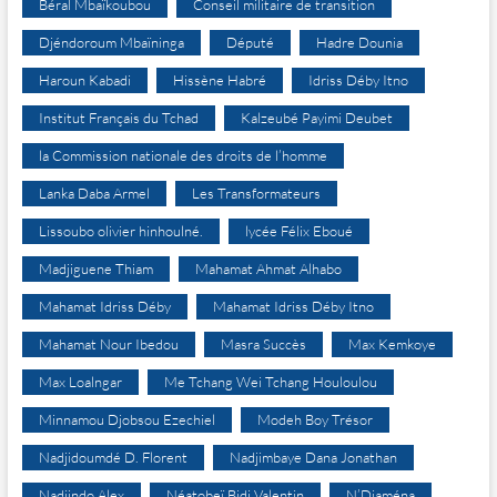
Béral Mbaïkoubou
Conseil militaire de transition
Djéndoroum Mbaïninga
Député
Hadre Dounia
Haroun Kabadi
Hissène Habré
Idriss Déby Itno
Institut Français du Tchad
Kalzeubé Payimi Deubet
la Commission nationale des droits de l’homme
Lanka Daba Armel
Les Transformateurs
Lissoubo olivier hinhoulné.
lycée Félix Eboué
Madjiguene Thiam
Mahamat Ahmat Alhabo
Mahamat Idriss Déby
Mahamat Idriss Déby Itno
Mahamat Nour Ibedou
Masra Succès
Max Kemkoye
Max Loalngar
Me Tchang Wei Tchang Houloulou
Minnamou Djobsou Ezechiel
Modeh Boy Trésor
Nadjidoumdé D. Florent
Nadjimbaye Dana Jonathan
Nadjindo Alex
Néatobeï Bidi Valentin
N’Djaména