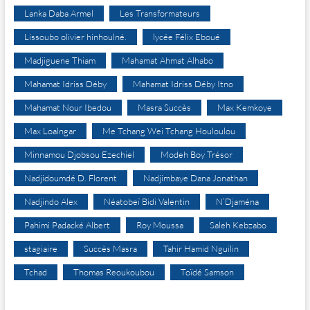
Lanka Daba Armel
Les Transformateurs
Lissoubo olivier hinhoulné.
lycée Félix Eboué
Madjiguene Thiam
Mahamat Ahmat Alhabo
Mahamat Idriss Déby
Mahamat Idriss Déby Itno
Mahamat Nour Ibedou
Masra Succès
Max Kemkoye
Max Loalngar
Me Tchang Wei Tchang Houloulou
Minnamou Djobsou Ezechiel
Modeh Boy Trésor
Nadjidoumdé D. Florent
Nadjimbaye Dana Jonathan
Nadjindo Alex
Néatobeï Bidi Valentin
N’Djaména
Pahimi Padacké Albert
Roy Moussa
Saleh Kebzabo
stagiaire
Succès Masra
Tahir Hamid Nguilin
Tchad
Thomas Reoukoubou
Toïdé Samson