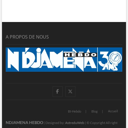
A PROPOS DE NOUS
facebook
twitter
Accueil
BI-Hebdo
Blog
NDJAMENA HEBDO
| Designed by:
AstreduWeb
| © Copyright All right