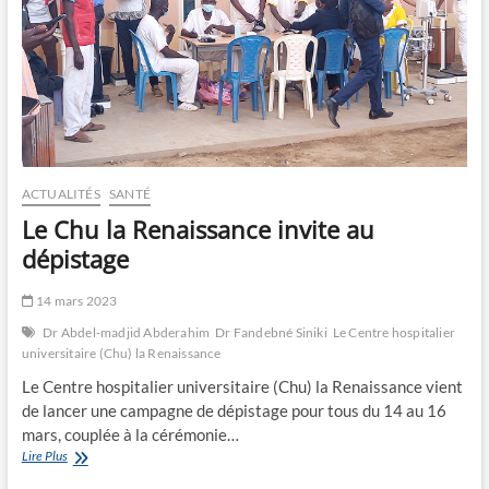
ACTUALITÉS
SANTÉ
Le Chu la Renaissance invite au
dépistage
14 mars 2023
Dr Abdel-madjid Abderahim
Dr Fandebné Siniki
Le Centre hospitalier
universitaire (Chu) la Renaissance
Le Centre hospitalier universitaire (Chu) la Renaissance vient
de lancer une campagne de dépistage pour tous du 14 au 16
mars, couplée à la cérémonie…
Le
Lire Plus
Chu