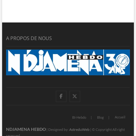
A PROPOS DE NOUS
facebook
twitter
Accueil
BI-Hebdo
Blog
NDJAMENA HEBDO
| Designed by:
AstreduWeb
| © Copyright All right
reserved