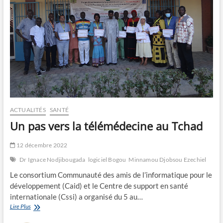
ACTUALITÉS
SANTÉ
Un pas vers la télémédecine au Tchad
12 décembre 2022
Dr Ignace Nodjibougada
logiciel Bogou
Minnamou Djobsou Ezechiel
Le consortium Communauté des amis de l’informatique pour le
développement (Caid) et le Centre de support en santé
internationale (Cssi) a organisé du 5 au…
Un
Lire Plus
pas