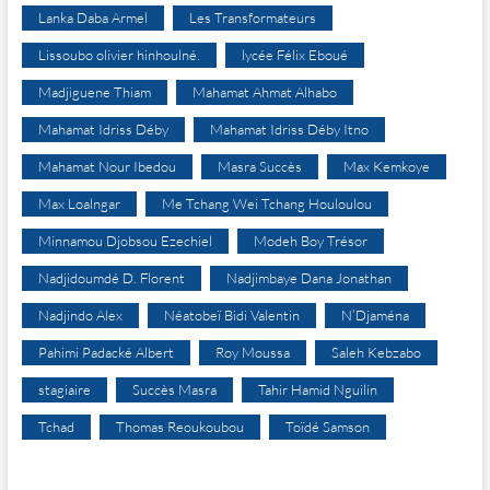
Lanka Daba Armel
Les Transformateurs
Lissoubo olivier hinhoulné.
lycée Félix Eboué
Madjiguene Thiam
Mahamat Ahmat Alhabo
Mahamat Idriss Déby
Mahamat Idriss Déby Itno
Mahamat Nour Ibedou
Masra Succès
Max Kemkoye
Max Loalngar
Me Tchang Wei Tchang Houloulou
Minnamou Djobsou Ezechiel
Modeh Boy Trésor
Nadjidoumdé D. Florent
Nadjimbaye Dana Jonathan
Nadjindo Alex
Néatobeï Bidi Valentin
N’Djaména
Pahimi Padacké Albert
Roy Moussa
Saleh Kebzabo
stagiaire
Succès Masra
Tahir Hamid Nguilin
Tchad
Thomas Reoukoubou
Toïdé Samson