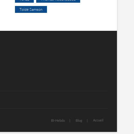
Toïdé Samson
Accueil
BI-Hebdo
Blog