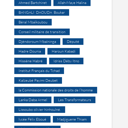
Ahmed Bartchiret
Allah-Maye Halina
BANGALI DAOUDA Boukar
Béral Mbaïkoubou
Conseil militaire de transition
Djéndoroum Mbaïninga
Député
Hadre Dounia
Haroun Kabadi
Hissène Habré
Idriss Déby Itno
Institut Français du Tchad
Kalzeubé Payimi Deubet
la Commission nationale des droits de l’homme
Lanka Daba Armel
Les Transformateurs
Lissoubo olivier hinhoulné.
lycée Félix Eboué
Madjiguene Thiam