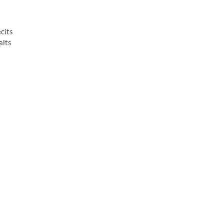
cits
aits