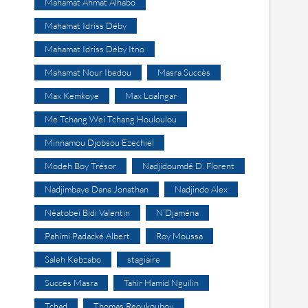
Mahamat Ahmat Alhabo
Mahamat Idriss Déby
Mahamat Idriss Déby Itno
Mahamat Nour Ibedou
Masra Succès
Max Kemkoye
Max Loalngar
Me Tchang Wei Tchang Houloulou
Minnamou Djobsou Ezechiel
Modeh Boy Trésor
Nadjidoumdé D. Florent
Nadjimbaye Dana Jonathan
Nadjindo Alex
Néatobeï Bidi Valentin
N’Djaména
Pahimi Padacké Albert
Roy Moussa
Saleh Kebzabo
stagiaire
Succès Masra
Tahir Hamid Nguilin
Tchad
Thomas Reoukoubou