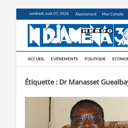
Skip
vendredi, août 07, 2026
Abonnement
Mon Compte
to
content
ACCUEIL
EVÉNEMENTS
POLITIQUE
ECONO
Étiquette :
Dr Manasset Guealba