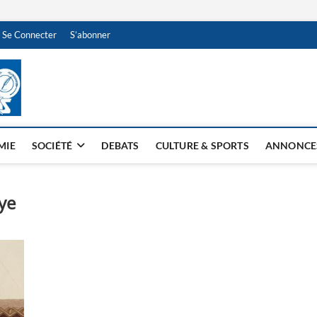
Se Connecter
S’abonner
NDJAMENA HEBDO
BI-HEBDO
MIE
SOCIÉTÉ
DEBATS
CULTURE & SPORTS
ANNONCE
ye