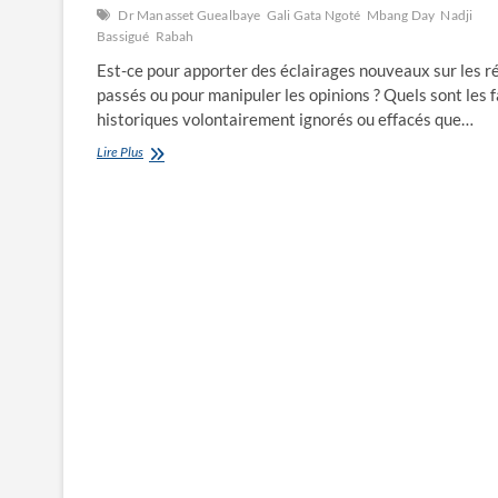
Dr Manasset Guealbaye
Gali Gata Ngoté
Mbang Day
Nadji
Bassigué
Rabah
Est-ce pour apporter des éclairages nouveaux sur les ré
passés ou pour manipuler les opinions ? Quels sont les f
historiques volontairement ignorés ou effacés que…
La
Lire Plus
réécriture
de
l’histoire
du
Tchad
est-
elle
nécessaire ?
Autrement
dit,
pour
quelles
raisons
doit-
on
réécrire
l’histoire