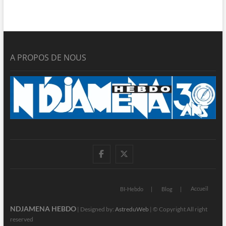
A PROPOS DE NOUS
facebook
twitter
Accueil
BI-Hebdo
Blog
NDJAMENA HEBDO
| Designed by:
AstreduWeb
| © Copyright All right
reserved