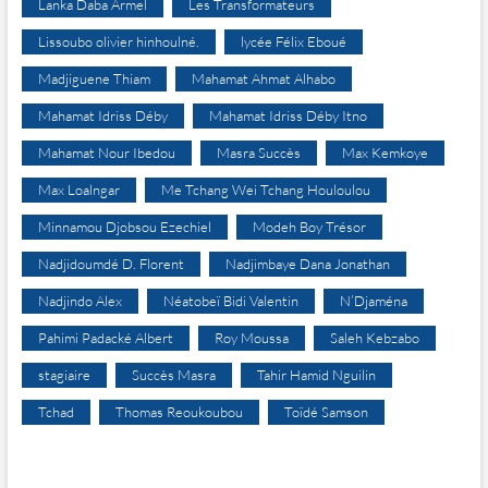
Lanka Daba Armel
Les Transformateurs
Lissoubo olivier hinhoulné.
lycée Félix Eboué
Madjiguene Thiam
Mahamat Ahmat Alhabo
Mahamat Idriss Déby
Mahamat Idriss Déby Itno
Mahamat Nour Ibedou
Masra Succès
Max Kemkoye
Max Loalngar
Me Tchang Wei Tchang Houloulou
Minnamou Djobsou Ezechiel
Modeh Boy Trésor
Nadjidoumdé D. Florent
Nadjimbaye Dana Jonathan
Nadjindo Alex
Néatobeï Bidi Valentin
N’Djaména
Pahimi Padacké Albert
Roy Moussa
Saleh Kebzabo
stagiaire
Succès Masra
Tahir Hamid Nguilin
Tchad
Thomas Reoukoubou
Toïdé Samson