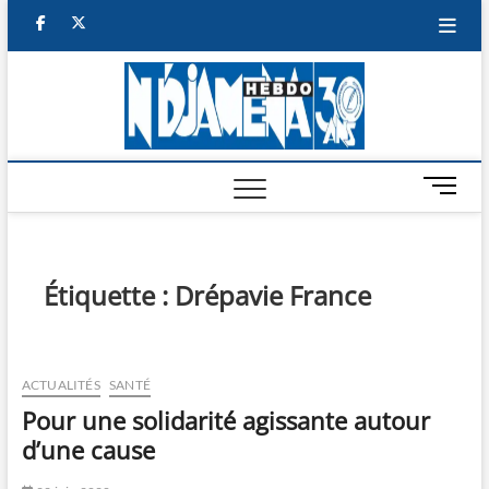
Skip
facebook
twitter
to
content
NDJAM
BI-HEBDO
HEBD
M
e
n
u
B
Étiquette :
Drépavie France
u
t
t
o
ACTUALITÉS
SANTÉ
n
Pour une solidarité agissante autour
d’une cause