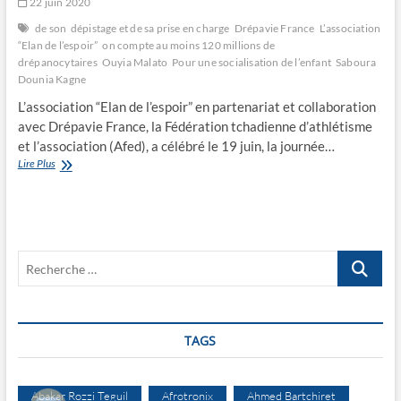
22 juin 2020
de son dépistage et de sa prise en charge
Drépavie France
L’association
“Elan de l’espoir”
on compte au moins 120 millions de
drépanocytaires
Ouyia Malato
Pour une socialisation de l’enfant
Saboura
Dounia Kagne
L’association “Elan de l’espoir” en partenariat et collaboration
avec Drépavie France, la Fédération tchadienne d’athlétisme
et l’association (Afed), a célébré le 19 juin, la journée…
Pour
Lire Plus
une
solidarité
agissante
autour
d’une
Recherche
cause
…
TAGS
Abakar Rozzi Teguil
Afrotronix
Ahmed Bartchiret