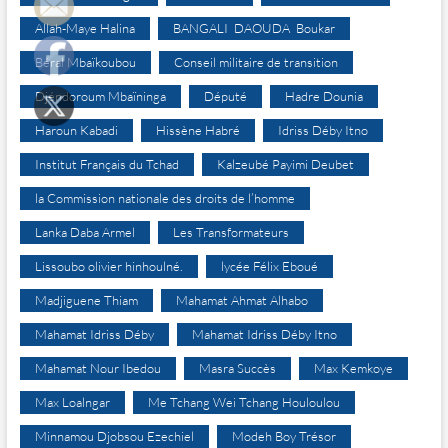
Allah-Maye Halina
BANGALI DAOUDA Boukar
Béral Mbaïkoubou
Conseil militaire de transition
Djéndoroum Mbaïninga
Député
Hadre Dounia
Haroun Kabadi
Hissène Habré
Idriss Déby Itno
Institut Français du Tchad
Kalzeubé Payimi Deubet
la Commission nationale des droits de l’homme
Lanka Daba Armel
Les Transformateurs
Lissoubo olivier hinhoulné.
lycée Félix Eboué
Madjiguene Thiam
Mahamat Ahmat Alhabo
Mahamat Idriss Déby
Mahamat Idriss Déby Itno
Mahamat Nour Ibedou
Masra Succès
Max Kemkoye
Max Loalngar
Me Tchang Wei Tchang Houloulou
Minnamou Djobsou Ezechiel
Modeh Boy Trésor