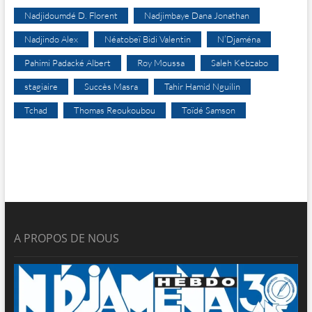
Nadjidoumdé D. Florent
Nadjimbaye Dana Jonathan
Nadjindo Alex
Néatobeï Bidi Valentin
N’Djaména
Pahimi Padacké Albert
Roy Moussa
Saleh Kebzabo
stagiaire
Succès Masra
Tahir Hamid Nguilin
Tchad
Thomas Reoukoubou
Toïdé Samson
A PROPOS DE NOUS