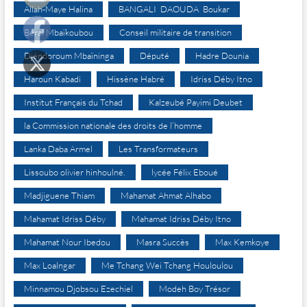
Allah-Maye Halina
BANGALI DAOUDA Boukar
Béral Mbaïkoubou
Conseil militaire de transition
Djéndoroum Mbaïninga
Député
Hadre Dounia
Haroun Kabadi
Hissène Habré
Idriss Déby Itno
Institut Français du Tchad
Kalzeubé Payimi Deubet
la Commission nationale des droits de l’homme
Lanka Daba Armel
Les Transformateurs
Lissoubo olivier hinhoulné.
lycée Félix Eboué
Madjiguene Thiam
Mahamat Ahmat Alhabo
Mahamat Idriss Déby
Mahamat Idriss Déby Itno
Mahamat Nour Ibedou
Masra Succès
Max Kemkoye
Max Loalngar
Me Tchang Wei Tchang Houloulou
Minnamou Djobsou Ezechiel
Modeh Boy Trésor