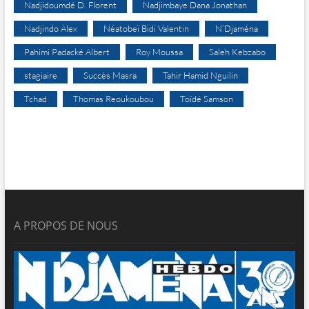
Nadjidoumdé D. Florent
Nadjimbaye Dana Jonathan
Nadjindo Alex
Néatobeï Bidi Valentin
N’Djaména
Pahimi Padacké Albert
Roy Moussa
Saleh Kebzabo
stagiaire
Succès Masra
Tahir Hamid Nguilin
Tchad
Thomas Reoukoubou
Toïdé Samson
A PROPOS DE NOUS