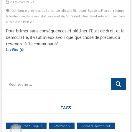
23 février 2021
échéance présidentielle
éditorialiste à Rfi
Jean-Baptiste Placca
régime
tchadien
sixième mandat
sommet du G5 Sahel
Une désolante routine
Zine
el-Abidine Ben Ali
Pour brimer sans conséquences et piétiner l’Etat de droit et la
démocratie, il vaut mieux avoir quelque chose de précieux à
revendre à “la communauté…
Une
Lire Plus
désolante
routine
Recherche
…
TAGS
Abakar Rozzi Teguil
Afrotronix
Ahmed Bartchiret