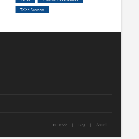
Toïdé Samson
Accueil
BI-Hebdo
Blog