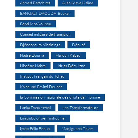
Ahmed Bartchiret
Allah-Maye Halina
BANGALI DAOUDA Boukar
Béral Mbaïkoubou
Conseil militaire de transition
Djéndoroum Mbaïninga
Député
Hadre Dounia
Haroun Kabadi
Hissène Habré
Idriss Déby Itno
Institut Français du Tchad
Kalzeubé Payimi Deubet
la Commission nationale des droits de l’homme
Lanka Daba Armel
Les Transformateurs
Lissoubo olivier hinhoulné.
lycée Félix Eboué
Madjiguene Thiam