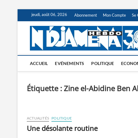
Skip
jeudi, août 06, 2026
Abonnement
Mon Compte
Se 
to
content
ACCUEIL
EVÉNEMENTS
POLITIQUE
ECONO
Étiquette :
Zine el-Abidine Ben Al
ACTUALITÉS
POLITIQUE
Une désolante routine