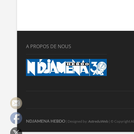
A PROPOS DE NOUS
NDJAMENA HEBDO
| Designed by:
AstreduWeb
| © Copyright Al