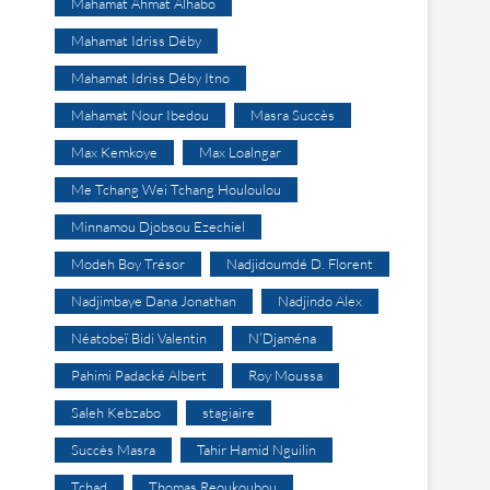
Mahamat Ahmat Alhabo
Mahamat Idriss Déby
Mahamat Idriss Déby Itno
Mahamat Nour Ibedou
Masra Succès
Max Kemkoye
Max Loalngar
Me Tchang Wei Tchang Houloulou
Minnamou Djobsou Ezechiel
Modeh Boy Trésor
Nadjidoumdé D. Florent
Nadjimbaye Dana Jonathan
Nadjindo Alex
Néatobeï Bidi Valentin
N’Djaména
Pahimi Padacké Albert
Roy Moussa
Saleh Kebzabo
stagiaire
Succès Masra
Tahir Hamid Nguilin
Tchad
Thomas Reoukoubou