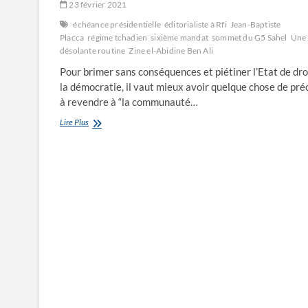
23 février 2021
échéance présidentielle
éditorialiste à Rfi
Jean-Baptiste
Placca
régime tchadien
sixième mandat
sommet du G5 Sahel
Une
désolante routine
Zine el-Abidine Ben Ali
Pour brimer sans conséquences et piétiner l’Etat de dro
la démocratie, il vaut mieux avoir quelque chose de pré
à revendre à “la communauté…
Une
Lire Plus
désolante
routine