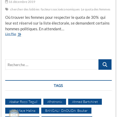
16 décembre 2019
chercher des lobbies
facteurs socioéconomiques
Le quota des femmes
Où trouver les femmes pour respecter le quota de 30% qui
leur est réservé sur la liste électorale, se demandent certains
hommes politiques. En attendant…
Le
Lire Plus
quota
des
femmes
en
question
Recherche
…
TAGS
Abakar Rozzi Teguil
Afrotronix
Ahmed Bartchiret
Allah-Maye Halina
BANGALI DAOUDA Boukar