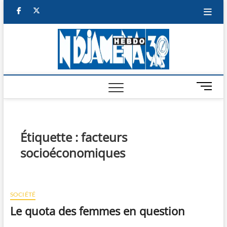
Skip
facebook
twitter
to
content
NDJAM
BI-HEBDO
HEBD
M
e
n
u
B
Étiquette :
facteurs
u
socioéconomiques
t
t
o
n
SOCIÉTÉ
Le quota des femmes en question