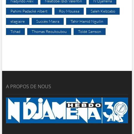
Nadjindo Alex
Néatobeï Bidi Valentin
N’Djaména
Pahimi Padacké Albert
Roy Moussa
Saleh Kebzabo
stagiaire
Succès Masra
Tahir Hamid Nguilin
Tchad
Thomas Reoukoubou
Toïdé Samson
A PROPOS DE NOUS