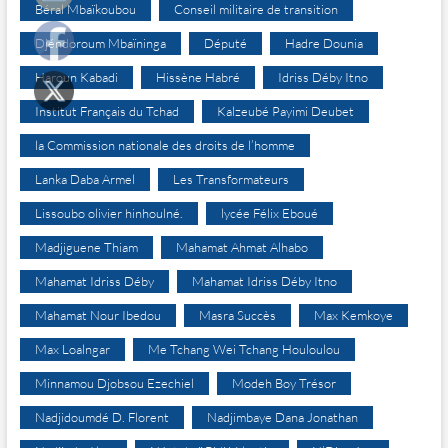
Béral Mbaïkoubou
Conseil militaire de transition
Djéndoroum Mbaïninga
Député
Hadre Dounia
Haroun Kabadi
Hissène Habré
Idriss Déby Itno
Institut Français du Tchad
Kalzeubé Payimi Deubet
la Commission nationale des droits de l’homme
Lanka Daba Armel
Les Transformateurs
Lissoubo olivier hinhoulné.
lycée Félix Eboué
Madjiguene Thiam
Mahamat Ahmat Alhabo
Mahamat Idriss Déby
Mahamat Idriss Déby Itno
Mahamat Nour Ibedou
Masra Succès
Max Kemkoye
Max Loalngar
Me Tchang Wei Tchang Houloulou
Minnamou Djobsou Ezechiel
Modeh Boy Trésor
Nadjidoumdé D. Florent
Nadjimbaye Dana Jonathan