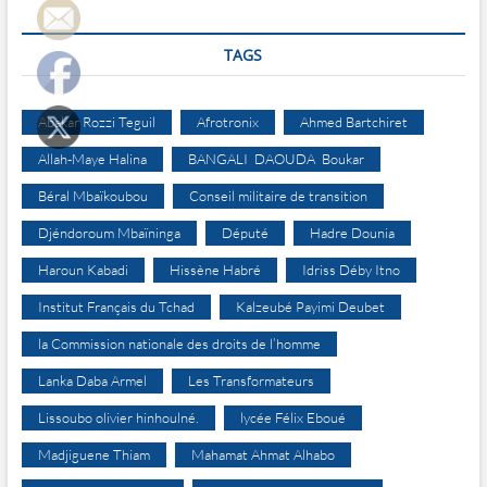
TAGS
Abakar Rozzi Teguil
Afrotronix
Ahmed Bartchiret
Allah-Maye Halina
BANGALI DAOUDA Boukar
Béral Mbaïkoubou
Conseil militaire de transition
Djéndoroum Mbaïninga
Député
Hadre Dounia
Haroun Kabadi
Hissène Habré
Idriss Déby Itno
Institut Français du Tchad
Kalzeubé Payimi Deubet
la Commission nationale des droits de l’homme
Lanka Daba Armel
Les Transformateurs
Lissoubo olivier hinhoulné.
lycée Félix Eboué
Madjiguene Thiam
Mahamat Ahmat Alhabo