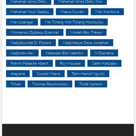
Mahamat Idriss Déby
Mahamat Idriss Déby Itno
Mahamat Nour Ibedou
Masra Succès
Max Kemkoye
Max Loalngar
Me Tchang Wei Tchang Houloulou
Minnamou Djobsou Ezechiel
Modeh Boy Trésor
Nadjidoumdé D. Florent
Nadjimbaye Dana Jonathan
Nadjindo Alex
Néatobeï Bidi Valentin
N’Djaména
Pahimi Padacké Albert
Roy Moussa
Saleh Kebzabo
stagiaire
Succès Masra
Tahir Hamid Nguilin
Tchad
Thomas Reoukoubou
Toïdé Samson