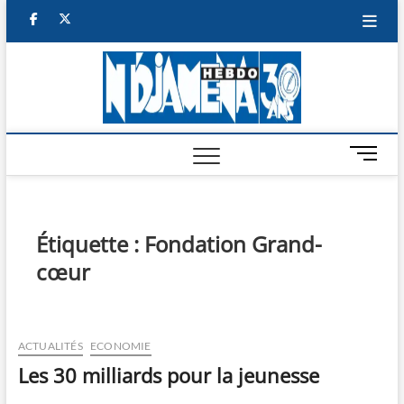
Skip
facebook
twitter
to
content
NDJAM
BI-HEBDO
HEBD
M
e
n
u
B
Étiquette :
Fondation Grand-
u
cœur
t
t
o
n
ACTUALITÉS
ECONOMIE
Les 30 milliards pour la jeunesse