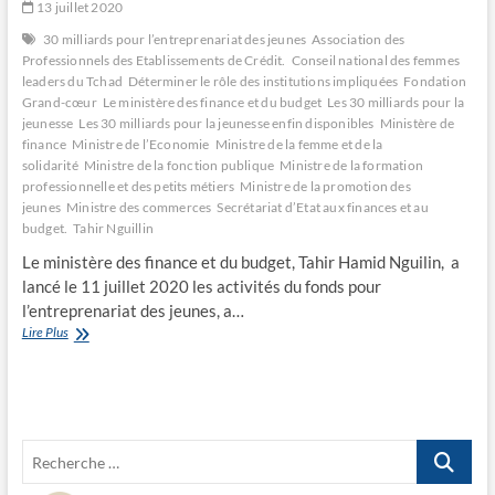
13 juillet 2020
30 milliards pour l’entreprenariat des jeunes
Association des
Professionnels des Etablissements de Crédit.
Conseil national des femmes
leaders du Tchad
Déterminer le rôle des institutions impliquées
Fondation
Grand-cœur
Le ministère des finance et du budget
Les 30 milliards pour la
jeunesse
Les 30 milliards pour la jeunesse enfin disponibles
Ministère de
finance
Ministre de l’Economie
Ministre de la femme et de la
solidarité
Ministre de la fonction publique
Ministre de la formation
professionnelle et des petits métiers
Ministre de la promotion des
jeunes
Ministre des commerces
Secrétariat d’Etat aux finances et au
budget.
Tahir Nguillin
Le ministère des finance et du budget, Tahir Hamid Nguilin, a
lancé le 11 juillet 2020 les activités du fonds pour
l’entreprenariat des jeunes, a…
Les
Lire Plus
30
milliards
pour
la
jeunesse
Recherche
…