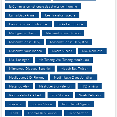
la Commission nationale des droits de l’homme
Lanka Daba Armel
Les Transformateurs
Lissoubo olivier hinhoulné.
lycée Félix Eboué
Madjiguene Thiam
Mahamat Ahmat Alhabo
Mahamat Idriss Déby
Mahamat Idriss Déby Itno
Mahamat Nour Ibedou
Masra Succès
Max Kemkoye
Max Loalngar
Me Tchang Wei Tchang Houloulou
Minnamou Djobsou Ezechiel
Modeh Boy Trésor
Nadjidoumdé D. Florent
Nadjimbaye Dana Jonathan
Nadjindo Alex
Néatobeï Bidi Valentin
N’Djaména
Pahimi Padacké Albert
Roy Moussa
Saleh Kebzabo
stagiaire
Succès Masra
Tahir Hamid Nguilin
Tchad
Thomas Reoukoubou
Toïdé Samson